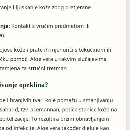
anje i ljuskanje kože zbog pretjerane
nja:
Kontakt s vrućim predmetom ili
a).
ojeve kože i prate ih mjehurići s tekućinom ili
čničku pomoć. Aloe vera u takvim slučajevima
 zamjena za stručni tretman.
ivanje opeklina?
vode i hranjivih tvari koje pomažu u smanjivanju
lisaharid, tzv. acemannan, potiče stanice kože na
epitelizacije. To rezultira bržim obnavljanjem
ka od infekcije. Aloe vera također djeluje kao