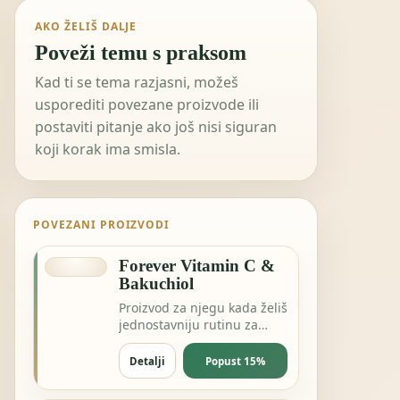
AKO ŽELIŠ DALJE
Poveži temu s praksom
Kad ti se tema razjasni, možeš
usporediti povezane proizvode ili
postaviti pitanje ako još nisi siguran
koji korak ima smisla.
POVEZANI PROIZVODI
Forever Vitamin C &
Bakuchiol
Proizvod za njegu kada želiš
jednostavniju rutinu za
kožu, kosu ili svakodnevnu
svježinu.
Detalji
Popust 15%