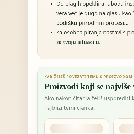
Od blagih opeklina, uboda ins
vera već je dugo na glasu kao 
podršku prirodnim procesi...
Za osobna pitanja nastavi s p
za tvoju situaciju.
KAD ŽELIŠ POVEZATI TEMU S PROIZVODOM
Proizvodi koji se najviše
Ako nakon čitanja želiš usporediti 
najbliži temi članka.