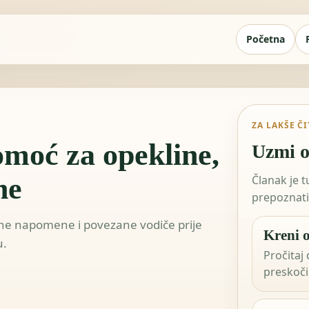
Početna
ZA LAKŠE Č
omoć za opekline,
Uzmi o
ne
Članak je 
prepoznati 
ažne napomene i povezane vodiče prije
Kreni o
u.
Pročitaj 
preskoči 