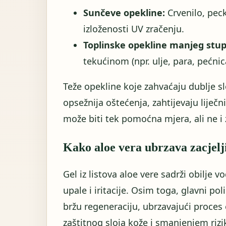
Sunčeve opekline:
Crvenilo, peck
izloženosti UV zračenju.
Toplinske opekline manjeg stup
tekućinom (npr. ulje, para, pećnic
Teže opekline koje zahvaćaju dublje sl
opsežnija oštećenja, zahtijevaju lije
može biti tek pomoćna mjera, ali ne i
Kako aloe vera ubrzava zacjelj
Gel iz listova aloe vere sadrži obilje 
upale i iritacije. Osim toga, glavni po
bržu regeneraciju, ubrzavajući proces 
zaštitnog sloja kože i smanjenjem rizi