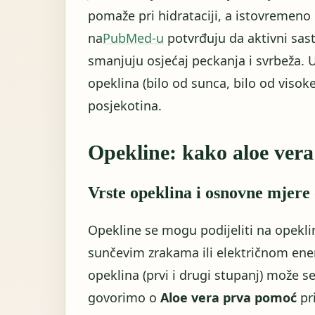
pomaže pri hidrataciji, a istovremeno 
na
PubMed-u
potvrđuju da aktivni sast
smanjuju osjećaj peckanja i svrbeža. U
opeklina (bilo od sunca, bilo od viso
posjekotina.
Opekline: kako aloe ver
Vrste opeklina i osnovne mjere
Opekline se mogu podijeliti na opekl
sunčevim zrakama ili električnom ene
opeklina (prvi i drugi stupanj) može se
govorimo o
Aloe vera prva pomoć
pr