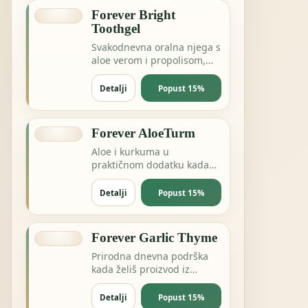
Forever Bright
Toothgel
Svakodnevna oralna njega s
aloe verom i propolisom,
bez nepotrebnog
kompliciranja.
Detalji
Popust 15%
Forever AloeTurm
Aloe i kurkuma u
praktičnom dodatku kada
želiš podršku probavi,
zglobovima ili dnevnoj
Detalji
Popust 15%
ravnoteži.
Forever Garlic Thyme
Prirodna dnevna podrška
kada želiš proizvod iz
pčelinje ili biljne linije za
energiju i otpornost.
Detalji
Popust 15%