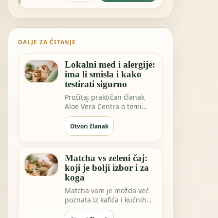
DALJE ZA ČITANJE
Lokalni med i alergije:
ima li smisla i kako
testirati sigurno
Pročitaj praktičan članak
Aloe Vera Centra o temi
Lokalni med i alergije: ima li
smisla…
Otvori članak
Matcha vs zeleni čaj:
koji je bolji izbor i za
koga
Matcha vam je možda već
poznata iz kafića i kućnih
rituala. Ali EGCG ekstrakt