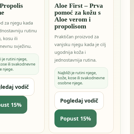
Propolis
Aloe First – Prva
me
pomoć za kožu s
Aloe verom i
od za njegu kada
propolisom
ednostavniju rutinu
Praktičan proizvod za
, kosu ili
vanjsku njegu kada je cilj
nevnu svježinu.
ugodnija koža i
i je rutini njege,
jednostavnija rutina.
kose ili svakodnevne
e njege.
Najbliži je rutini njege,
kože, kose ili svakodnevne
osobne njege.
ledaj vodič
Pogledaj vodič
pust 15%
Popust 15%