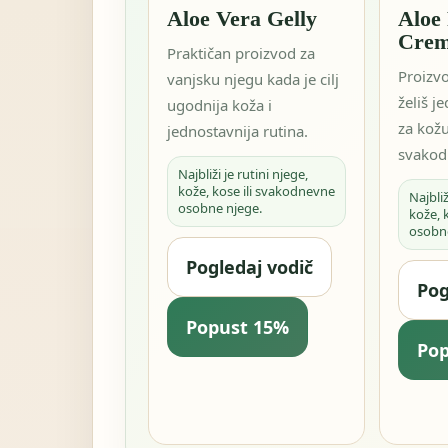
Aloe Vera Gelly
Aloe 
Cre
Praktičan proizvod za
Proizv
vanjsku njegu kada je cilj
želiš j
ugodnija koža i
za kožu
jednostavnija rutina.
svakod
Najbliži je rutini njege,
kože, kose ili svakodnevne
Najbliž
osobne njege.
kože, 
osobn
Pogledaj vodič
Pog
Popust 15%
Po