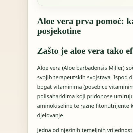
Aloe vera prva pomoć: ka
posjekotine
Zašto je aloe vera tako e
Aloe vera (Aloe barbadensis Miller) so
svojih terapeutskih svojstava. Ispod de
bogat vitaminima (posebice vitaminima
polisaharidima koji pridonose umiruju
aminokiseline te razne fitonutrijente 
djelovanje.
Jedna od njezinih temeljnih vrijednost