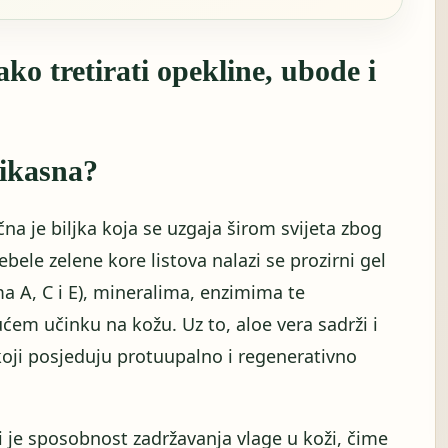
ko tretirati opekline, ubode i
fikasna?
čna je biljka koja se uzgaja širom svijeta zbog
bele zelene kore listova nalazi se prozirni gel
 A, C i E), mineralima, enzimima te
ćem učinku na kožu. Uz to, aloe vera sadrži i
koji posjeduju protuupalno i regenerativno
i je sposobnost zadržavanja vlage u koži, čime