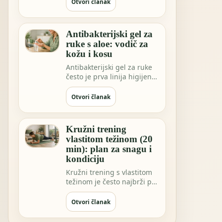
sve češće…
Otvori članak
Antibakterijski gel za
ruke s aloe: vodič za
kožu i kosu
Antibakterijski gel za ruke
često je prva linija higijene
kada niste blizu vode.
Možda …
Otvori članak
Kružni trening
vlastitom težinom (20
min): plan za snagu i
kondiciju
Kružni trening s vlastitom
težinom je često najbrži put
do osjećaja “napravio sam
nešto…
Otvori članak