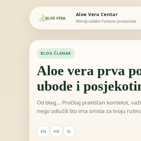
Aloe Vera Centar
Mirniji odabir Forever proizvoda
BLOG ČLANAK
Aloe vera prva p
ubode i posjekoti
Od blag... Pročitaj praktičan kontekst, v
nego odlučiš što ima smisla za tvoju rutin
EN
HR
SL