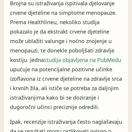
Brojna su istraživanja ispitivala djelovanje
crvene djeteline na simptome menopauze.
Prema Healthlineu, nekoliko studija
pokazalo je da ekstrakt crvene djeteline
može ublažiti valunge i noćno znojenje u
menopauzi, te donekle poboljšati zdravlje
kostiju. Jedna
studija objavljena na PubMedu
upućuje na potencijalne pozitivne učinke
izoflavona iz crvene djeteline na zdravlje srca
i krvnih žila, ali ističe se potreba za daljnjim
istraživanjima kako bi se doziranje i
dugoročni učinci preciznije odredili.
Ipak, recenzije istraživanja često naglašavaju
da se rezultati mogu razlikovati ovisno o