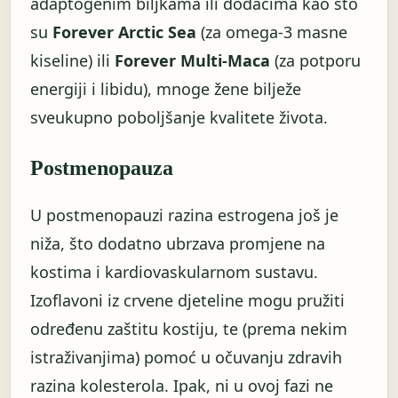
adaptogenim biljkama ili dodacima kao što
su
Forever Arctic Sea
(za omega-3 masne
kiseline) ili
Forever Multi-Maca
(za potporu
energiji i libidu), mnoge žene bilježe
sveukupno poboljšanje kvalitete života.
Postmenopauza
U postmenopauzi razina estrogena još je
niža, što dodatno ubrzava promjene na
kostima i kardiovaskularnom sustavu.
Izoflavoni iz crvene djeteline mogu pružiti
određenu zaštitu kostiju, te (prema nekim
istraživanjima) pomoć u očuvanju zdravih
razina kolesterola. Ipak, ni u ovoj fazi ne