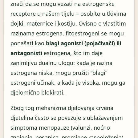
znači da se mogu vezati na estrogenske
receptore u našem tijelu – osobito u tkivima
dojki, maternice i kostiju. Ovisno o vlastitim
razinama estrogena, fitoestrogeni se mogu
ponašati kao
blagi agonisti (pojačivači) ili
antagonisti
estrogena, što im daje
zanimljivu dualnu ulogu: kada je razina
estrogena niska, mogu pružiti “blagi”
estrogeni učinak, a kada je visoka, mogu ga
djelomično blokirati.
Zbog tog mehanizma djelovanja crvena
djetelina često se povezuje s ublažavanjem
simptoma menopauze (valunzi, noćno
znojenje, nesanica, promjene raspoloženja).