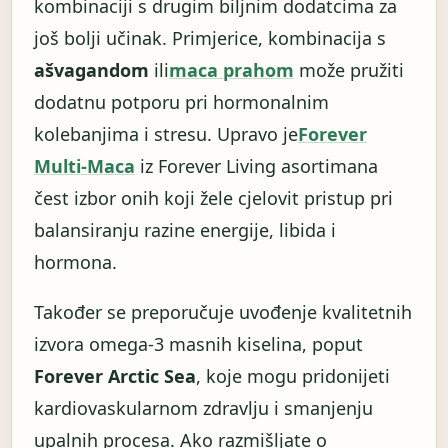
kombinaciji s drugim biljnim dodatcima za
još bolji učinak. Primjerice, kombinacija s
ašvagandom
ili
maca prahom
može pružiti
dodatnu potporu pri hormonalnim
kolebanjima i stresu. Upravo je
Forever
Multi-Maca
iz Forever Living asortimana
čest izbor onih koji žele cjelovit pristup pri
balansiranju razine energije, libida i
hormona.
Također se preporučuje uvođenje kvalitetnih
izvora omega-3 masnih kiselina, poput
Forever Arctic Sea
, koje mogu pridonijeti
kardiovaskularnom zdravlju i smanjenju
upalnih procesa. Ako razmišljate o