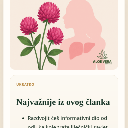
UKRATKO
Najvažnije iz ovog članka
Razdvojit ćeš informativni dio od
odluka koje traže liječnički savjet.