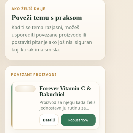
AKO ŽELIŠ DALJE
Poveži temu s praksom
Kad ti se tema razjasni, možeš
usporediti povezane proizvode ili
postaviti pitanje ako još nisi siguran
koji korak ima smisla.
POVEZANI PROIZVODI
Forever Vitamin C &
Bakuchiol
Proizvod za njegu kada želiš
jednostavniju rutinu za
kožu, kosu ili svakodnevnu
svježinu.
Detalji
Popust 15%