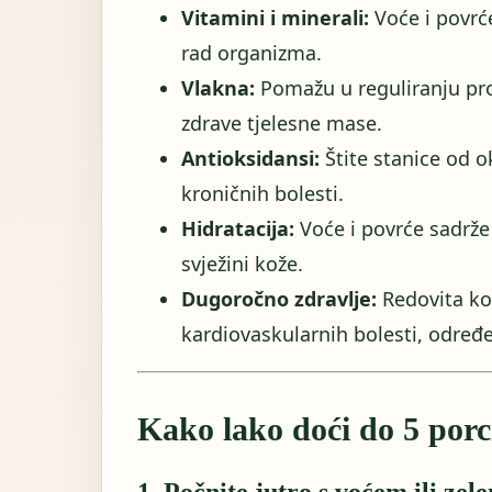
Vitamini i minerali:
Voće i povrć
rad organizma.
Vlakna:
Pomažu u reguliranju pro
zdrave tjelesne mase.
Antioksidansi:
Štite stanice od o
kroničnih bolesti.
Hidratacija:
Voće i povrće sadrže 
svježini kože.
Dugoročno zdravlje:
Redovita ko
kardiovaskularnih bolesti, određen
Kako lako doći do 5 por
1. Počnite jutro s voćem ili ze