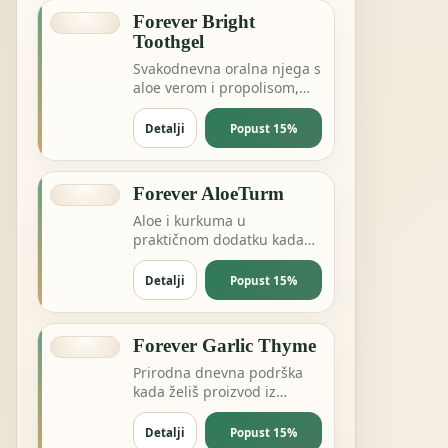
Forever Bright
Toothgel
Svakodnevna oralna njega s
aloe verom i propolisom,
bez nepotrebnog
kompliciranja.
Detalji
Popust 15%
Forever AloeTurm
Aloe i kurkuma u
praktičnom dodatku kada
želiš podršku probavi,
zglobovima ili dnevnoj
Detalji
Popust 15%
ravnoteži.
Forever Garlic Thyme
Prirodna dnevna podrška
kada želiš proizvod iz
pčelinje ili biljne linije za
energiju i otpornost.
Detalji
Popust 15%