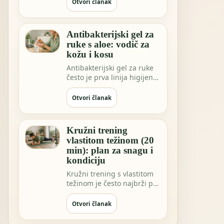
sve češće…
Otvori članak
Antibakterijski gel za
ruke s aloe: vodič za
kožu i kosu
Antibakterijski gel za ruke
često je prva linija higijene
kada niste blizu vode.
Možda …
Otvori članak
Kružni trening
vlastitom težinom (20
min): plan za snagu i
kondiciju
Kružni trening s vlastitom
težinom je često najbrži put
do osjećaja “napravio sam
nešto…
Otvori članak