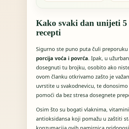
Kako svaki dan unijeti 5 
recepti
Sigurno ste puno puta čuli preporuk
porcija voća i povrća
. Ipak, u užurba
dosegnuti tu brojku, osobito ako nist
ovom članku otkrivamo zašto je važan u
uvrstite u svakodnevicu, te donosimo 
pomoći da bez stresa dosegnete prep
Osim što su bogati vlaknima, vitamini
antioksidansa koji pomažu u zaštiti s
konzumacija ovih namirnica pridonos