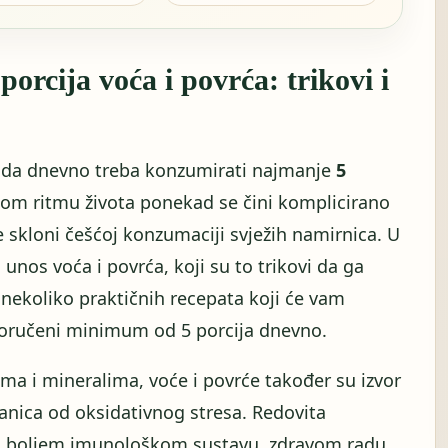
porcija voća i povrća: trikovi i
u da dnevno treba konzumirati najmanje
5
nom ritmu života ponekad se čini komplicirano
e skloni češćoj konzumaciji svježih namirnica. U
nos voća i povrća, koji su to trikovi da ga
nekoliko praktičnih recepata koji će vam
oručeni minimum od 5 porcija dnevno.
ma i mineralima, voće i povrće također su izvor
tanica od oksidativnog stresa. Redovita
i boljem imunološkom sustavu, zdravom radu