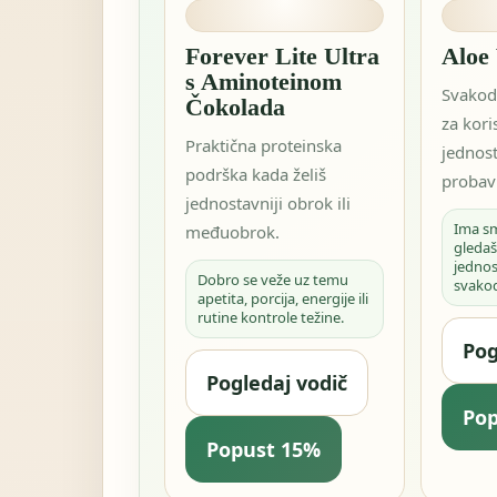
Forever Lite Ultra
Aloe
s Aminoteinom
Svakod
Čokolada
za kori
Praktična proteinska
jednos
podrška kada želiš
probavi
jednostavniji obrok ili
Ima s
međuobrok.
gledaš
jednos
Dobro se veže uz temu
svako
apetita, porcija, energije ili
rutine kontrole težine.
Pog
Pogledaj vodič
Po
Popust 15%