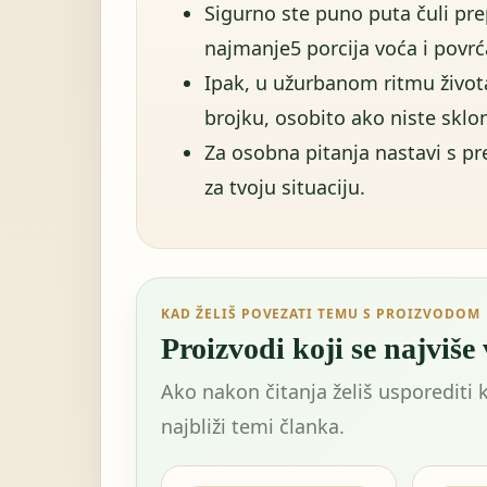
Sigurno ste puno puta čuli pr
najmanje5 porcija voća i povrć
Ipak, u užurbanom ritmu život
brojku, osobito ako niste sklo
Za osobna pitanja nastavi s p
za tvoju situaciju.
KAD ŽELIŠ POVEZATI TEMU S PROIZVODOM
Proizvodi koji se najviše
Ako nakon čitanja želiš usporediti 
najbliži temi članka.