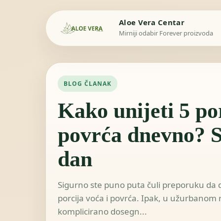
Aloe Vera Centar
Mirniji odabir Forever proizvoda
BLOG ČLANAK
Kako unijeti 5 por
povrća dnevno? Sa
dan
Sigurno ste puno puta čuli preporuku da
porcija voća i povrća. Ipak, u užurbanom 
komplicirano dosegn...