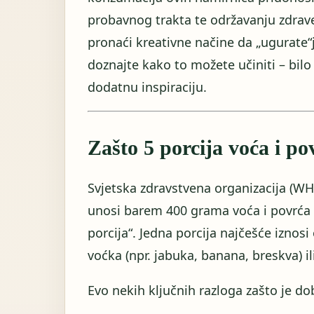
probavnog trakta te održavanju zdrave 
pronaći kreativne načine da „ugurate“
doznajte kako to možete učiniti – bilo d
dodatnu inspiraciju.
Zašto 5 porcija voća i p
Svjetska zdravstvena organizacija (W
unosi barem 400 grama voća i povrća n
porcija“. Jedna porcija najčešće iznosi
voćka (npr. jabuka, banana, breskva) il
Evo nekih ključnih razloga zašto je do