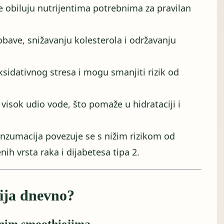
e obiluju nutrijentima potrebnima za pravilan
bave, snižavanju kolesterola i održavanju
ksidativnog stresa i mogu smanjiti rizik od
visok udio vode, što pomaže u hidrataciji i
nzumacija povezuje se s nižim rizikom od
ih vrsta raka i dijabetesa tipa 2.
cija dnevno?
lenim smoothiejima