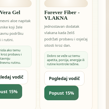
 Vera Gel
Forever Fiber -
VLAKNA
nevni aloe napitak
Jednostavan dodatak
snike koji žele
vlakana kada želiš
tavnu podršku
podržati probavu i osjećaj
 i rutini.
sitosti kroz dan.
misla ako temu
 kroz probavu i
Dobro se veže uz temu
tavniju
apetita, porcija, energije ili
dnevnu rutinu.
rutine kontrole težine.
ledaj vodič
Pogledaj vodič
pust 15%
Popust 15%