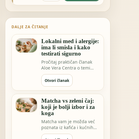
DALJE ZA ČITANJE
Lokalni med i alergije:
ima li smisla i kako
testirati sigurno
Pročitaj praktičan članak
Aloe Vera Centra o temi
Lokalni med i alergije: ima li
smisla…
Otvori članak
Matcha vs zeleni čaj:
koji je bolji izbor i za
koga
Matcha vam je možda već
poznata iz kafića i kućnih
rituala. Ali EGCG ekstrakt