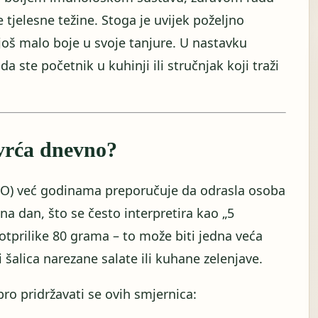
tjelesne težine. Stoga je uvijek poželjno
još malo boje u svoje tanjure. U nastavku
a ste početnik u kuhinji ili stručnjak koji traži
ovrća dnevno?
HO) već godinama preporučuje da odrasla osoba
a dan, što se često interpretira kao „5
 otprilike 80 grama – to može biti jedna veća
i šalica narezane salate ili kuhane zelenjave.
bro pridržavati se ovih smjernica: