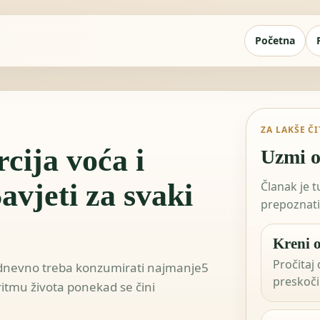
Početna
ZA LAKŠE Č
cija voća i
Uzmi o
vjeti za svaki
Članak je 
prepoznati 
Kreni o
Pročitaj 
 dnevno treba konzumirati najmanje5
preskoči 
ritmu života ponekad se čini