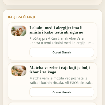
DALJE ZA ČITANJE
Lokalni med i alergije: ima li
smisla i kako testirati sigurno
Pročitaj praktičan članak Aloe Vera
Centra o temi Lokalni med i alergije: ima
li smisla…
Otvori članak
Matcha vs zeleni čaj: koji je bolji
izbor i za koga
Matcha vam je možda već poznata iz
kafića i kućnih rituala. Ali EGCG ekstrakt
sve češće…
Otvori članak