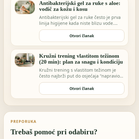
Antibakterijski gel za ruke s aloe:
vodič za kožu i kosu
Antibakterijski gel za ruke često je prva
linija higijene kada niste blizu vode.
Možda …
Otvori članak
Kružni trening vlastitom težinom
(20 min): plan za snagu i kondiciju
Kružni trening s vlastitom težinom je
često najbrži put do osjećaja “napravio
sam nešto…
Otvori članak
PREPORUKA
Trebaš pomoć pri odabiru?