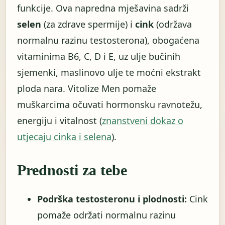
funkcije. Ova napredna mješavina sadrži
selen
(za zdrave spermije) i
cink
(održava
normalnu razinu testosterona), obogaćena
vitaminima B6, C, D i E, uz ulje bučinih
sjemenki, maslinovo ulje te moćni ekstrakt
ploda nara. Vitolize Men pomaže
muškarcima očuvati hormonsku ravnotežu,
energiju i vitalnost (
znanstveni dokaz o
utjecaju cinka i selena
).
Prednosti za tebe
Podrška testosteronu i plodnosti:
Cink
pomaže održati normalnu razinu