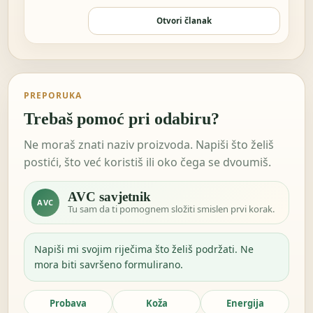
sam nešto…
Otvori članak
PREPORUKA
Trebaš pomoć pri odabiru?
Ne moraš znati naziv proizvoda. Napiši što želiš
postići, što već koristiš ili oko čega se dvoumiš.
AVC savjetnik
AVC
Tu sam da ti pomognem složiti smislen prvi korak.
Napiši mi svojim riječima što želiš podržati. Ne
mora biti savršeno formulirano.
Probava
Koža
Energija