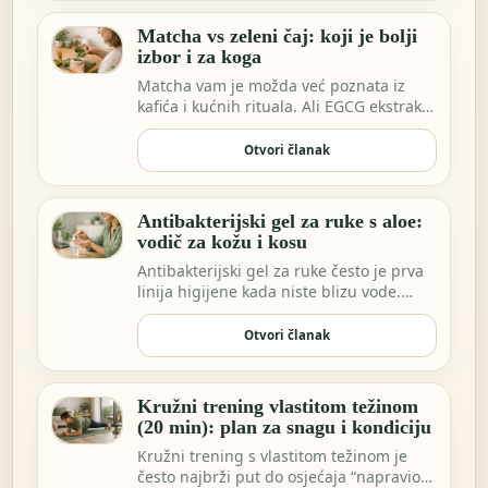
Matcha vs zeleni čaj: koji je bolji
izbor i za koga
Matcha vam je možda već poznata iz
kafića i kućnih rituala. Ali EGCG ekstrakt
sve češće…
Otvori članak
Antibakterijski gel za ruke s aloe:
vodič za kožu i kosu
Antibakterijski gel za ruke često je prva
linija higijene kada niste blizu vode.
Možda …
Otvori članak
Kružni trening vlastitom težinom
(20 min): plan za snagu i kondiciju
Kružni trening s vlastitom težinom je
često najbrži put do osjećaja “napravio