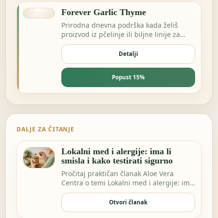
Forever Garlic Thyme
Prirodna dnevna podrška kada želiš
proizvod iz pčelinje ili biljne linije za
energiju i otpornost.
Detalji
Popust 15%
DALJE ZA ČITANJE
Lokalni med i alergije: ima li
smisla i kako testirati sigurno
Pročitaj praktičan članak Aloe Vera
Centra o temi Lokalni med i alergije: ima
li smisla…
Otvori članak