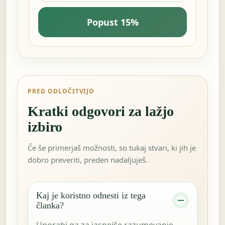
Popust 15%
PRED ODLOČITVIJO
Kratki odgovori za lažjo
izbiro
Če še primerjaš možnosti, so tukaj stvari, ki jih je
dobro preveriti, preden nadaljuješ.
Kaj je koristno odnesti iz tega
članka?
Uporabi ga za jasnejše razumevanje