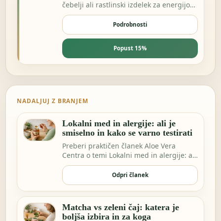
čebelji ali rastlinski izdelek za energijo
in odpornost.
Podrobnosti
Popust 15%
NADALJUJ Z BRANJEM
Lokalni med in alergije: ali je
smiselno in kako se varno testirati
Preberi praktičen članek Aloe Vera
Centra o temi Lokalni med in alergije: ali
je smisel…
Odpri članek
Matcha vs zeleni čaj: katera je
boljša izbira in za koga