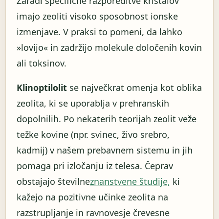
Zaradi specifične razporeditve kristalov
imajo zeoliti visoko sposobnost ionske
izmenjave. V praksi to pomeni, da lahko
»lovijo« in zadržijo molekule določenih kovin
ali toksinov.
Klinoptilolit
se največkrat omenja kot oblika
zeolita, ki se uporablja v prehranskih
dopolnilih. Po nekaterih teorijah zeolit ​​veže
težke kovine (npr. svinec, živo srebro,
kadmij) v našem prebavnem sistemu in jih
pomaga pri izločanju iz telesa. Čeprav
obstajajo številne
znanstvene študije,
ki
kažejo na pozitivne učinke zeolita na
razstrupljanje in ravnovesje črevesne