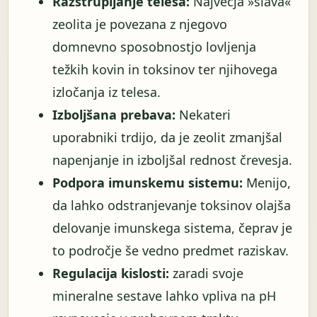
Razstrupljanje telesa:
Največja »slava«
zeolita je povezana z njegovo
domnevno sposobnostjo lovljenja
težkih kovin in toksinov ter njihovega
izločanja iz telesa.
Izboljšana prebava:
Nekateri
uporabniki trdijo, da je zeolit ​​zmanjšal
napenjanje in izboljšal rednost črevesja.
Podpora imunskemu sistemu:
Menijo,
da lahko odstranjevanje toksinov olajša
delovanje imunskega sistema, čeprav je
to področje še vedno predmet raziskav.
Regulacija kislosti:
zaradi svoje
mineralne sestave lahko vpliva na pH