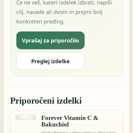
Če ne veš, kateri izdelek izbrati, napiši
cilj, navade ali dvom in prejmi bolj
konkreten predlog.
Vprašaj za priporočilo
Preglej izdelke
Priporočeni izdelki
Forever Vitamin C &
Bakuchiol
Vsakodnevna ustna nega z aloe vero