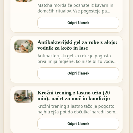
Matcha morda že poznate iz kavarn in
domačih ritualov. Vse pogosteje pa
vidimo ekstrakt…
Odpri članek
Antibakterijski gel za roke z alojo:
vodnik za kožo in lase
Antibakterijski gel za roke je pogosto
prva linija higiene, ko niste blizu vode.
Morda …
Odpri članek
Krožni trening z lastno težo (20
min): načrt za moč in kondicijo
Krožni trening z lastno težo je pogosto
najhitrejša pot do občutka"naredil sem
nekaj za…
Odpri članek