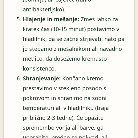
antibakterijsko).
Hlajenje in mešanje:
Zmes lahko za
kratek čas (10-15 minut) postavimo v
hladilnik, da se začne strjevati, nato pa
jo stepamo z mešalnikom ali navadno
metlico, da dosežemo kremasto
konsistenco.
Shranjevanje:
Končano kremo
prestavimo v stekleno posodo s
pokrovom in shranimo na sobni
temperaturi ali v hladilniku (traja
približno 2-3 tedne). Če opazite
spremembo vonja ali barve, ga
uporabite, preden se pokvari, ali