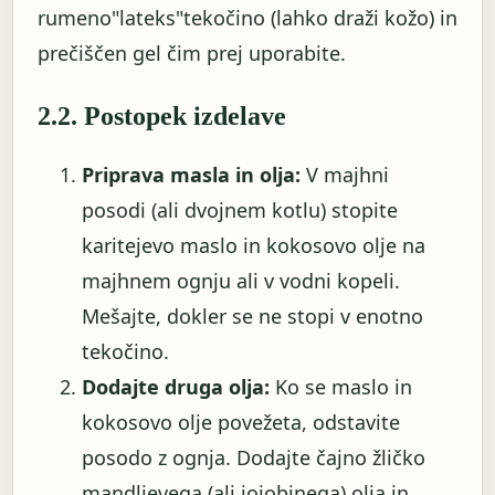
rumeno"lateks"tekočino (lahko draži kožo) in
prečiščen gel čim prej uporabite.
2.2. Postopek izdelave
Priprava masla in olja:
V majhni
posodi (ali dvojnem kotlu) stopite
karitejevo maslo in kokosovo olje na
majhnem ognju ali v vodni kopeli.
Mešajte, dokler se ne stopi v enotno
tekočino.
Dodajte druga olja:
Ko se maslo in
kokosovo olje povežeta, odstavite
posodo z ognja. Dodajte čajno žličko
mandljevega (ali jojobinega) olja in