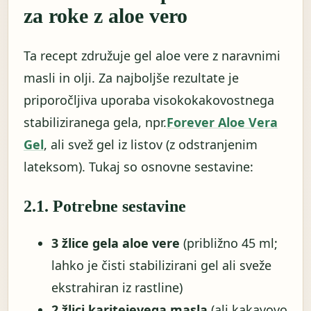
za roke z aloe vero
Ta recept združuje gel aloe vere z naravnimi
masli in olji. Za najboljše rezultate je
priporočljiva uporaba visokokakovostnega
stabiliziranega gela, npr.
Forever Aloe Vera
Gel
, ali svež gel iz listov (z odstranjenim
lateksom). Tukaj so osnovne sestavine:
2.1. Potrebne sestavine
3 žlice gela aloe vere
(približno 45 ml;
lahko je čisti stabilizirani gel ali sveže
ekstrahiran iz rastline)
2 žlici karitejevega masla
(ali kakavovo