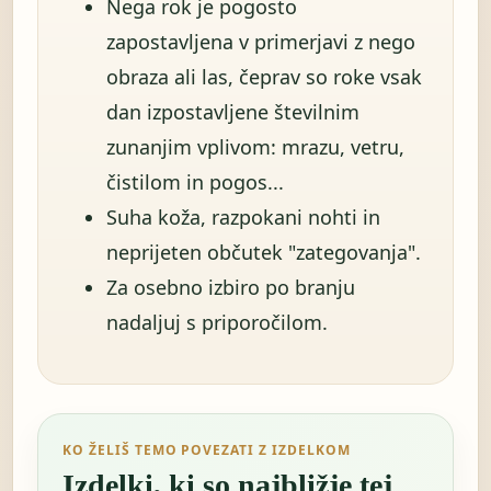
Nega rok je pogosto
zapostavljena v primerjavi z nego
obraza ali las, čeprav so roke vsak
dan izpostavljene številnim
zunanjim vplivom: mrazu, vetru,
čistilom in pogos...
Suha koža, razpokani nohti in
neprijeten občutek "zategovanja".
Za osebno izbiro po branju
nadaljuj s priporočilom.
KO ŽELIŠ TEMO POVEZATI Z IZDELKOM
Izdelki, ki so najbližje tej