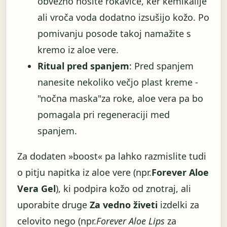
obvezno nosite rokavice, ker kemikalije
ali vroča voda dodatno izsušijo kožo. Po
pomivanju posode takoj namažite s
kremo iz aloe vere.
Ritual pred spanjem
: Pred spanjem
nanesite nekoliko večjo plast kreme -
"nočna maska"za roke, aloe vera pa bo
pomagala pri regeneraciji med
spanjem.
Za dodaten »boost« pa lahko razmislite tudi
o pitju napitka iz aloe vere (npr.
Forever Aloe
Vera Gel
), ki podpira kožo od znotraj, ali
uporabite druge
Za vedno živeti
izdelki za
celovito nego (npr.
Forever Aloe Lips
za