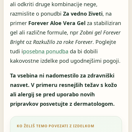
ali odkriti druge kombinacije nege,
razmislite o ponudbi
Za vedno živeti
, na
primer
Forever Aloe Vera Gel
za stabiliziran
gel ali različne formule, npr
Zobni gel Forever
Bright
oz
Razkužilo za roke Forever
. Poglejte
tudi i
posebna ponudba
da bi dobili
kakovostne izdelke pod ugodnejšimi pogoji.
Ta vsebina ni nadomestilo za zdravniški
nasvet. V primeru resnejših težav s kožo
ali alergij se pred uporabo novih
pripravkov posvetujte z dermatologom.
KO ŽELIŠ TEMO POVEZATI Z IZDELKOM