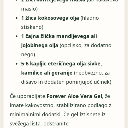
maslo)
1 žlica kokosovega olja
(hladno
stiskano)
1 čajna žlička mandljevega ali
jojobinega olja
(opcijsko, za dodatno
nego)
5-6 kapljic eteričnega olja sivke,
kamilice ali geranije
(neobvezno, za
dišavo in dodaten pomirjujoč učinek)
Če uporabljate
Forever Aloe Vera Gel
, že
imate kakovostno, stabilizirano podlago z
minimalnimi dodatki. Če gel iztisnete iz
svežega lista, odstranite