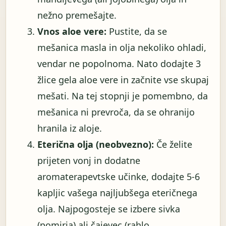
nežno premešajte.
Vnos aloe vere:
Pustite, da se
mešanica masla in olja nekoliko ohladi,
vendar ne popolnoma. Nato dodajte 3
žlice gela aloe vere in začnite vse skupaj
mešati. Na tej stopnji je pomembno, da
mešanica ni prevroča, da se ohranijo
hranila iz aloje.
Eterična olja (neobvezno):
Če želite
prijeten vonj in dodatne
aromaterapevtske učinke, dodajte 5-6
kapljic vašega najljubšega eteričnega
olja. Najpogosteje se izbere sivka
(pomirja) ali čajevec (rahlo