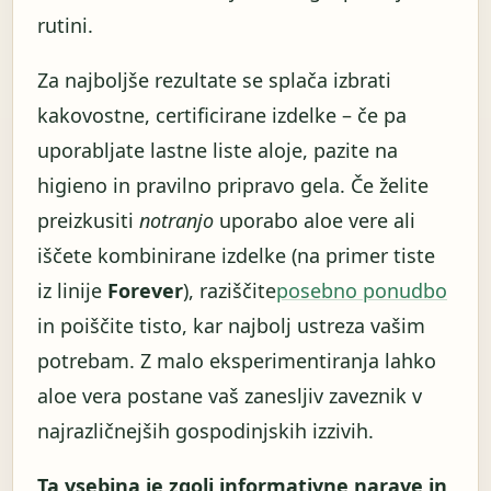
rutini.
Za najboljše rezultate se splača izbrati
kakovostne, certificirane izdelke – če pa
uporabljate lastne liste aloje, pazite na
higieno in pravilno pripravo gela. Če želite
preizkusiti
notranjo
uporabo aloe vere ali
iščete kombinirane izdelke (na primer tiste
iz linije
Forever
), raziščite
posebno ponudbo
in poiščite tisto, kar najbolj ustreza vašim
potrebam. Z malo eksperimentiranja lahko
aloe vera postane vaš zanesljiv zaveznik v
najrazličnejših gospodinjskih izzivih.
Ta vsebina je zgolj informativne narave in