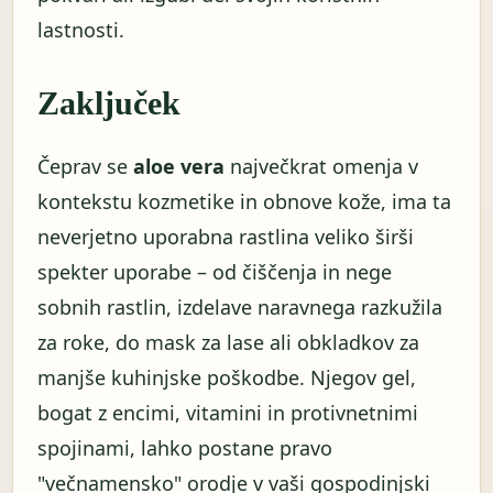
lastnosti.
Zaključek
Čeprav se
aloe vera
največkrat omenja v
kontekstu kozmetike in obnove kože, ima ta
neverjetno uporabna rastlina veliko širši
spekter uporabe – od čiščenja in nege
sobnih rastlin, izdelave naravnega razkužila
za roke, do mask za lase ali obkladkov za
manjše kuhinjske poškodbe. Njegov gel,
bogat z encimi, vitamini in protivnetnimi
spojinami, lahko postane pravo
"večnamensko" orodje v vaši gospodinjski