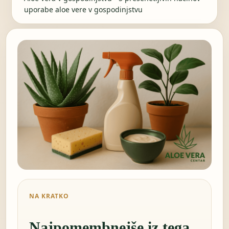
uporabe aloe vere v gospodinjstvu
NA KRATKO
Najpomembnejše iz tega