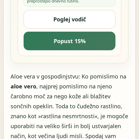
preprostejšo dnevno rutino.
Poglej vodič
Popust 15%
Aloe vera v gospodinjstvu: Ko pomislimo na
aloe vero
, najprej pomislimo na njeno
čarobno moč za nego kože ali blažitev
sončnih opeklin. Toda to čudežno rastlino,
znano kot »rastlina nesmrtnosti«, je mogoče
uporabiti na veliko širši in bolj ustvarjalen
način, kot večina ljudi misli. Spodaj vam