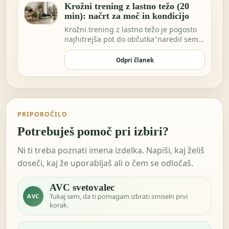
Krožni trening z lastno težo (20
min): načrt za moč in kondicijo
Krožni trening z lastno težo je pogosto
najhitrejša pot do občutka"naredil sem
nekaj za…
Odpri članek
PRIPOROČILO
Potrebuješ pomoč pri izbiri?
Ni ti treba poznati imena izdelka. Napiši, kaj želiš
doseči, kaj že uporabljaš ali o čem se odločaš.
AVC svetovalec
Tukaj sem, da ti pomagam izbrati smiseln prvi
AVC
korak.