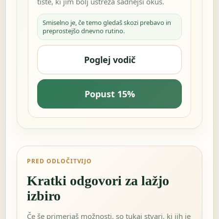
tiste, ki jim bolj ustreza sadnejši okus.
Smiselno je, če temo gledaš skozi prebavo in
preprostejšo dnevno rutino.
Poglej vodič
Popust 15%
PRED ODLOČITVIJO
Kratki odgovori za lažjo
izbiro
Če še primerjaš možnosti, so tukaj stvari, ki jih je