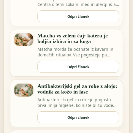
Centra o temi Lokalni med in alergije: ali
je smisel…
Odpri članek
Matcha vs zeleni čaj: katera je
boljša izbira in za koga
Matcha morda že poznate iz kavarn in
domačih ritualov. Vse pogosteje pa
vidimo ekstrakt…
Odpri članek
Antibakterijski gel za roke z alojo:
vodnik za kožo in lase
Antibakterijski gel za roke je pogosto
prva linija higiene, ko niste blizu vode.
Morda …
Odpri članek