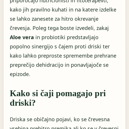
priporočajo nutricionisti in fitoterapevti,
kako jih pravilno kuhati in na katere izdelke
se lahko zanesete za hitro okrevanje
črevesja. Poleg tega boste izvedeli, zakaj
Aloe vera
in probiotiki predstavljajo
popolno sinergijo s čajem proti driski ter
kako lahko preproste spremembe prehrane
preprečijo dehidracijo in ponavljajoče se
epizode.
Kako si čaji pomagajo pri
driski?
Driska se običajno pojavi, ko se črevesna
vsebina prehitro premika ali ko se v črevesni