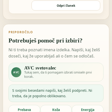
nekaj za…
Odpri članek
PRIPOROČILO
Potrebuješ pomoč pri izbiri?
Ni ti treba poznati imena izdelka. Napiši, kaj želiš
doseči, kaj že uporabljaš ali o čem se odločaš.
AVC svetovalec
Tukaj sem, da ti pomagam izbrati smiseln prvi
AVC
korak.
S svojimi besedami napiši, kaj želiš podpreti. Ni
treba, da je popolno oblikovano.
Prebava
Koža
Energija