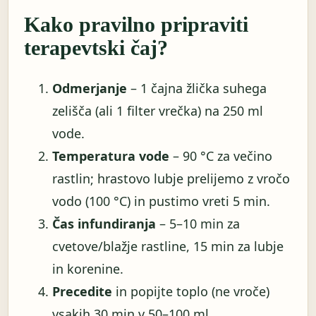
Kako pravilno pripraviti
terapevtski čaj?
Odmerjanje
– 1 čajna žlička suhega
zelišča (ali 1 filter vrečka) na 250 ml
vode.
Temperatura vode
– 90 °C za večino
rastlin; hrastovo lubje prelijemo z vročo
vodo (100 °C) in pustimo vreti 5 min.
Čas infundiranja
– 5–10 min za
cvetove/blažje rastline, 15 min za lubje
in korenine.
Precedite
in popijte toplo (ne vroče)
vsakih 30 min v 50–100 ml.