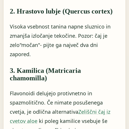
2. Hrastovo lubje (Quercus cortex)
Visoka vsebnost tanina napne sluznico in
zmanjša izločanje tekočine. Pozor: čaj je
zelo"močan"- pijte ga največ dva dni
zapored.
3. Kamilica (Matricaria
chamomilla)
Flavonoidi delujejo protivnetno in
spazmolitično. Če nimate posušenega
cvetja, je odlična alternativa
Zeliščni čaj iz
cvetov aloe
ki poleg kamilice vsebuje še