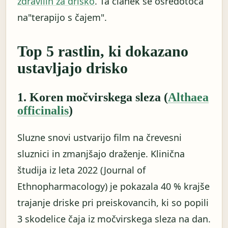
zdravilih za drisko
. Ta članek se osredotoča
na"terapijo s čajem".
Top 5 rastlin, ki dokazano
ustavljajo drisko
1. Koren močvirskega sleza (
Althaea
officinalis
)
Sluzne snovi ustvarijo film na črevesni
sluznici in zmanjšajo draženje. Klinična
študija iz leta 2022 (Journal of
Ethnopharmacology) je pokazala 40 % krajše
trajanje driske pri preiskovancih, ki so popili
3 skodelice čaja iz močvirskega sleza na dan.