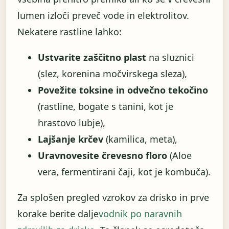
lumen izloči preveč vode in elektrolitov.
Nekatere rastline lahko:
Ustvarite zaščitno plast
na sluznici
(slez, korenina močvirskega sleza),
Povežite toksine in odvečno tekočino
(rastline, bogate s tanini, kot je
hrastovo lubje),
Lajšanje krčev
(kamilica, meta),
Uravnovesite črevesno floro
(Aloe
vera, fermentirani čaji, kot je kombuča).
Za splošen pregled vzrokov za drisko in prve
korake berite dalje
vodnik po naravnih