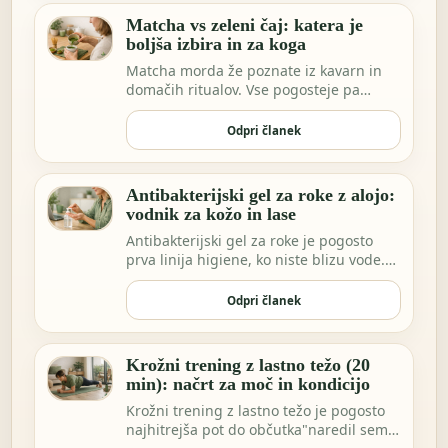
Matcha vs zeleni čaj: katera je
boljša izbira in za koga
Matcha morda že poznate iz kavarn in
domačih ritualov. Vse pogosteje pa
vidimo ekstrakt…
Odpri članek
Antibakterijski gel za roke z alojo:
vodnik za kožo in lase
Antibakterijski gel za roke je pogosto
prva linija higiene, ko niste blizu vode.
Morda …
Odpri članek
Krožni trening z lastno težo (20
min): načrt za moč in kondicijo
Krožni trening z lastno težo je pogosto
najhitrejša pot do občutka"naredil sem