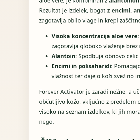
aloe vere, je kombiniran z
alantoino
Rezultat je izdelek, bogat
z encimi, am
zagotavlja obilo vlage in krepi zaščit
Visoka koncentracija aloe vere
zagotavlja globoko vlaženje bre
Alantoin
: Spodbuja obnovo celic 
Encimi in polisaharidi
: Pomagajo
vlažnost ter dajejo koži svežino in
Forever Activator je zaradi nežne, a u
občutljivo kožo, vključno z predelom 
visoko na seznam izdelkov, ki jih morate
nego.