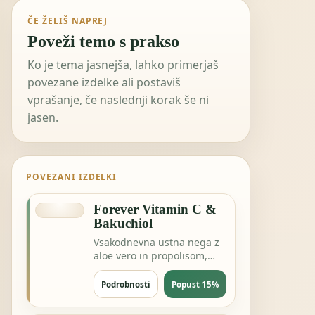
ČE ŽELIŠ NAPREJ
Poveži temo s prakso
Ko je tema jasnejša, lahko primerjaš
povezane izdelke ali postaviš
vprašanje, če naslednji korak še ni
jasen.
POVEZANI IZDELKI
Forever Vitamin C &
Bakuchiol
Vsakodnevna ustna nega z
aloe vero in propolisom,
brez zapletanja rutine.
Podrobnosti
Popust 15%