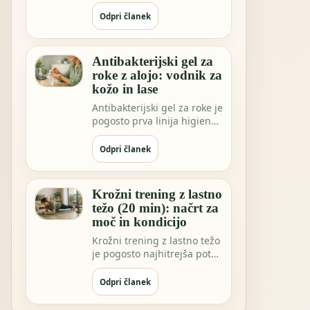
ritualov. Vse pogosteje pa
vidimo ekstrakt…
Odpri članek
Antibakterijski gel za
roke z alojo: vodnik za
kožo in lase
Antibakterijski gel za roke je
pogosto prva linija higiene,
ko niste blizu vode. Morda
…
Odpri članek
Krožni trening z lastno
težo (20 min): načrt za
moč in kondicijo
Krožni trening z lastno težo
je pogosto najhitrejša pot
do občutka"naredil sem
nekaj za…
Odpri članek