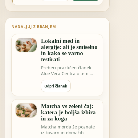
NADALJUJ Z BRANJEM
Lokalni med in
alergije: ali je smiselno
in kako se varno
testirati
Preberi praktičen članek
Aloe Vera Centra o temi
Lokalni med in alergije: ali
je smisel…
Odpri članek
Matcha vs zeleni čaj:
katera je boljša izbira
in za koga
Matcha morda že poznate
iz kavarn in domačih