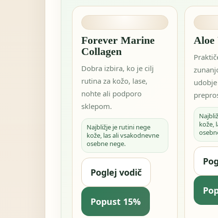
Forever Marine
Aloe
Collagen
Praktič
Dobra izbira, ko je cilj
zunanjo
rutina za kožo, lase,
udobje
nohte ali podporo
prepros
sklepom.
Najbliž
kože, 
Najbližje je rutini nege
osebn
kože, las ali vsakodnevne
osebne nege.
Pog
Poglej vodič
Po
Popust 15%