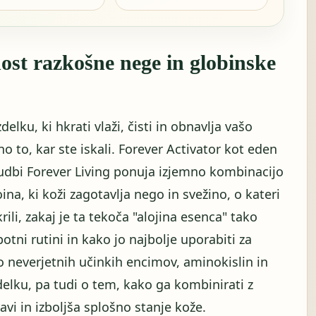
nost razkošne nege in globinske
lku, ki hkrati vlaži, čisti in obnavlja vašo
o to, kar ste iskali. Forever Activator kot eden
onudbi Forever Living ponuja izjemno kombinacijo
oina, ki koži zagotavlja nego in svežino, o kateri
li, zakaj je ta tekoča "alojina esenca" tako
ni rutini in kako jo najbolje uporabiti za
o neverjetnih učinkih encimov, aminokislin in
delku, pa tudi o tem, kako ga kombinirati z
vi in ​​izboljša splošno stanje kože.