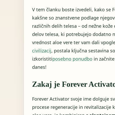
V tem članku boste izvedeli, kako se F
kakšne so znanstvene podlage njegove
različnih delih telesa – od nežne kože 
delov telesa, ki potrebujejo dodatno 
vrednost aloe vere ter vam dali vpogled
civilizacij
, postala ključna sestavina s
izkoristiti
posebno ponudbo
in začnite 
danes!
Zakaj je Forever Activat
Forever Activator svoje ime dolguje sv
procese regeneracije in revitalizacije 