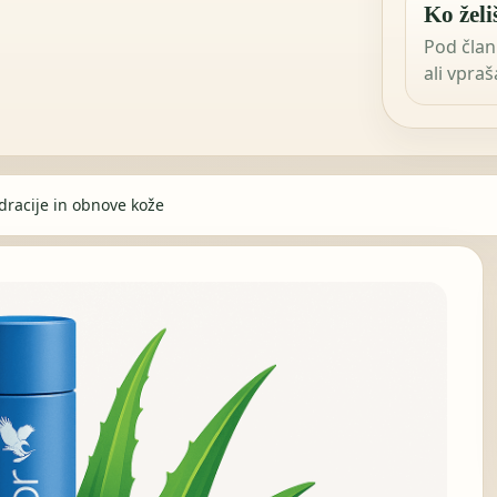
Ko želi
Pod član
ali vpra
idracije in obnove kože