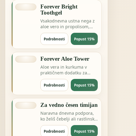
Forever Bright
Toothgel
Vsakodnevna ustna nega z
aloe vero in propolisom,
brez zapletanja rutine.
Podrobnosti
Popust 15%
Forever Aloe Tower
Aloe vera in kurkuma v
praktičnem dodatku za
prebavo, sklepe ali dnevno
ravnovesje.
Podrobnosti
Popust 15%
Za vedno česen timijan
Naravna dnevna podpora,
ko želiš čebelji ali rastlinski
izdelek za energijo in
odpornost.
Podrobnosti
Popust 15%