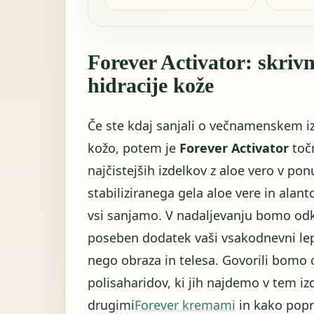
Forever Activator: skriv
hidracije kože
Če ste kdaj sanjali o večnamenskem izde
kožo, potem je
Forever Activator
točn
najčistejših izdelkov z aloe vero v p
stabiliziranega gela aloe vere in alant
vsi sanjamo. V nadaljevanju bomo odkri
poseben dodatek vaši vsakodnevni lepot
nego obraza in telesa. Govorili bomo 
polisaharidov, ki jih najdemo v tem iz
drugimi
Forever kremami
in kako popra