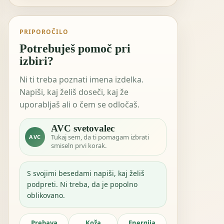
PRIPOROČILO
Potrebuješ pomoč pri
izbiri?
Ni ti treba poznati imena izdelka.
Napiši, kaj želiš doseči, kaj že
uporabljaš ali o čem se odločaš.
AVC svetovalec
Tukaj sem, da ti pomagam izbrati
AVC
smiseln prvi korak.
S svojimi besedami napiši, kaj želiš
podpreti. Ni treba, da je popolno
oblikovano.
Prebava
Koža
Energija