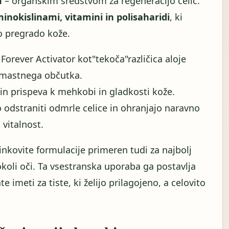
m
– organskim sredstvom za regeneracijo celic.
inokislinami, vitamini in polisaharidi
, ki
no pregrado kože.
: Forever Activator kot"tekoča"različica aloje
z mastnega občutka.
in prispeva k mehkobi in gladkosti kože.
 odstraniti odmrle celice in ohranjajo naravno
 vitalnost.
činkovite formulacije primeren tudi za najbolj
okoli oči. Ta vsestranska uporaba ga postavlja
 imeti za tiste, ki želijo prilagojeno, a celovito