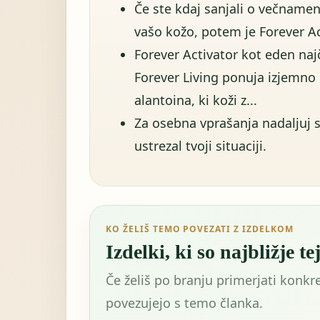
Če ste kdaj sanjali o večnamens
vašo kožo, potem je Forever Act
Forever Activator kot eden najč
Forever Living ponuja izjemno 
alantoina, ki koži z...
Za osebna vprašanja nadaljuj s
ustrezal tvoji situaciji.
KO ŽELIŠ TEMO POVEZATI Z IZDELKOM
Izdelki, ki so najbližje te
Če želiš po branju primerjati konkre
povezujejo s temo članka.