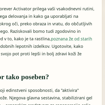
orever Activator prilega vaši vsakodnevni rutini,
ga delovanja in kako ga uporabljati na
okrog oči, preko obraza in vratu, do občutljivih
nego. Raziskovali bomo tudi zgodovino in
 v to, kako je ta rastlina,
poznana že od starih
odobnih lepotnih izdelkov. Ugotovite, kako
svojo pot proti lepši in bolj zdravi koži že
or tako poseben?
oji edinstveni sposobnosti, da "aktivira"
kože. Njegova glavna sestavina, stabilizirani gel