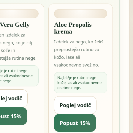
 Vera Gelly
Aloe Propolis
krema
en izdelek za
Izdelek za nego, ko želiš
 nego, ko je cilj
preprostejšo rutino za
 kože in
kožo, lase ali
tejša rutina nege.
vsakodnevno svežino.
je je rutini nege
las ali vsakodnevne
Najbližje je rutini nege
e nege.
kože, las ali vsakodnevne
osebne nege.
lej vodič
Poglej vodič
pust 15%
Popust 15%