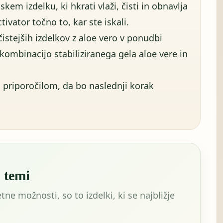
kem izdelku, ki hkrati vlaži, čisti in obnavlja
ivator točno to, kar ste iskali.
istejših izdelkov z aloe vero v ponudbi
kombinacijo stabiliziranega gela aloe vere in
 priporočilom, da bo naslednji korak
j temi
tne možnosti, so to izdelki, ki se najbližje