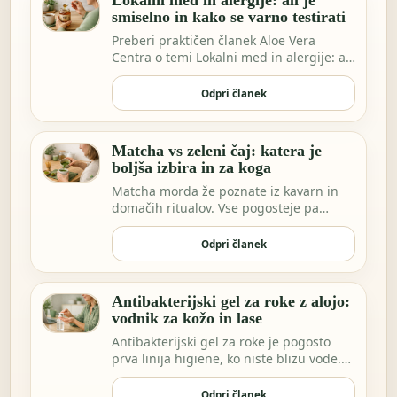
Lokalni med in alergije: ali je
smiselno in kako se varno testirati
Preberi praktičen članek Aloe Vera
Centra o temi Lokalni med in alergije: ali
je smisel…
Odpri članek
Matcha vs zeleni čaj: katera je
boljša izbira in za koga
Matcha morda že poznate iz kavarn in
domačih ritualov. Vse pogosteje pa
vidimo ekstrakt…
Odpri članek
Antibakterijski gel za roke z alojo:
vodnik za kožo in lase
Antibakterijski gel za roke je pogosto
prva linija higiene, ko niste blizu vode.
Morda …
Odpri članek