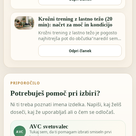
Krožni trening z lastno težo (20
min): načrt za moč in kondicijo
Krožni trening z lastno težo je pogosto
najhitrejša pot do občutka"naredil sem
nekaj za…
Odpri članek
PRIPOROČILO
Potrebuješ pomoč pri izbiri?
Ni ti treba poznati imena izdelka. Napiši, kaj želiš
doseči, kaj že uporabljaš ali o čem se odločaš.
AVC svetovalec
Tukaj sem, da ti pomagam izbrati smiseln prvi
AVC