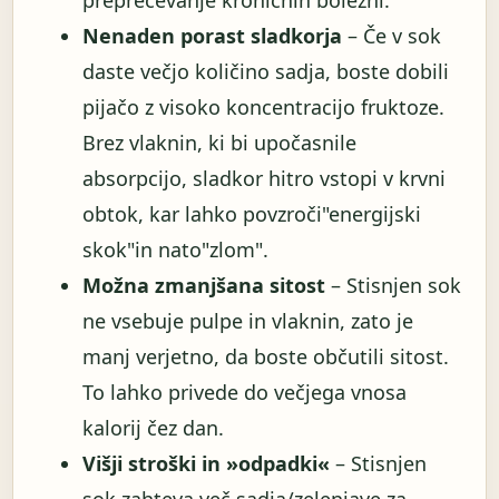
preprečevanje kroničnih bolezni.
Nenaden porast sladkorja
– Če v sok
daste večjo količino sadja, boste dobili
pijačo z visoko koncentracijo fruktoze.
Brez vlaknin, ki bi upočasnile
absorpcijo, sladkor hitro vstopi v krvni
obtok, kar lahko povzroči"energijski
skok"in nato"zlom".
Možna zmanjšana sitost
– Stisnjen sok
ne vsebuje pulpe in vlaknin, zato je
manj verjetno, da boste občutili sitost.
To lahko privede do večjega vnosa
kalorij čez dan.
Višji stroški in »odpadki«
– Stisnjen