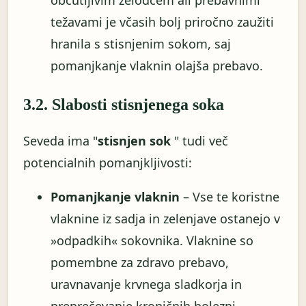
občutljivim želodcem ali prebavnimi
težavami je včasih bolj priročno zaužiti
hranila s stisnjenim sokom, saj
pomanjkanje vlaknin olajša prebavo.
3.2. Slabosti stisnjenega soka
Seveda ima "
stisnjen sok
" tudi več
potencialnih pomanjkljivosti:
Pomanjkanje vlaknin
– Vse te koristne
vlaknine iz sadja in zelenjave ostanejo v
»odpadkih« sokovnika. Vlaknine so
pomembne za zdravo prebavo,
uravnavanje krvnega sladkorja in