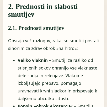
2. Prednosti in slabosti
smutijev
2.1. Prednosti smutijev
Obstaja več razlogov, zakaj so smutiji postali
sinonim za zdrav obrok »na hitro«:
Veliko vlaknin
– Smutiji za razliko od
stisnjenih sokov ohranijo vse vlaknaste
dele sadja in zelenjave. Vlaknine
izboljšujejo prebavo, pomagajo
uravnavati krvni sladkor in prispevajo k
daljšemu občutku sitosti.
Popoln »obrok v kozarcu«
– Smutiju