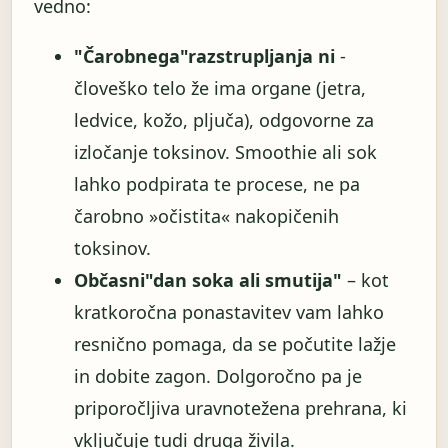
vedno:
"Čarobnega"razstrupljanja ni
-
človeško telo že ima organe (jetra,
ledvice, kožo, pljuča), odgovorne za
izločanje toksinov. Smoothie ali sok
lahko podpirata te procese, ne pa
čarobno »očistita« nakopičenih
toksinov.
Občasni"dan soka ali smutija"
– kot
kratkoročna ponastavitev vam lahko
resnično pomaga, da se počutite lažje
in dobite zagon. Dolgoročno pa je
priporočljiva uravnotežena prehrana, ki
vključuje tudi druga živila.