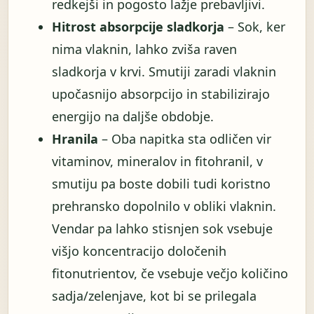
redkejši in pogosto lažje prebavljivi.
Hitrost absorpcije sladkorja
– Sok, ker
nima vlaknin, lahko zviša raven
sladkorja v krvi. Smutiji zaradi vlaknin
upočasnijo absorpcijo in stabilizirajo
energijo na daljše obdobje.
Hranila
– Oba napitka sta odličen vir
vitaminov, mineralov in fitohranil, v
smutiju pa boste dobili tudi koristno
prehransko dopolnilo v obliki vlaknin.
Vendar pa lahko stisnjen sok vsebuje
višjo koncentracijo določenih
fitonutrientov, če vsebuje večjo količino
sadja/zelenjave, kot bi se prilegala