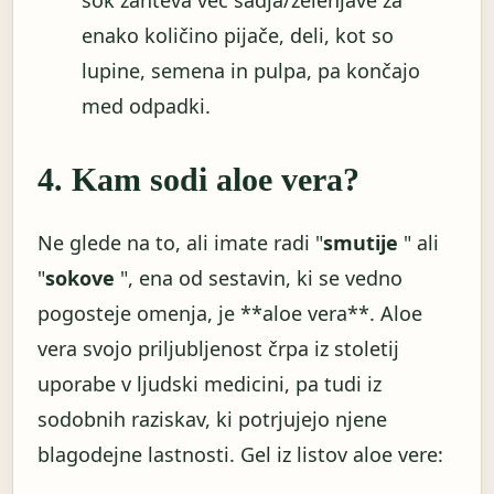
sok zahteva več sadja/zelenjave za
enako količino pijače, deli, kot so
lupine, semena in pulpa, pa končajo
med odpadki.
4. Kam sodi aloe vera?
Ne glede na to, ali imate radi "
smutije
" ali
"
sokove
", ena od sestavin, ki se vedno
pogosteje omenja, je **aloe vera**. Aloe
vera svojo priljubljenost črpa iz stoletij
uporabe v ljudski medicini, pa tudi iz
sodobnih raziskav, ki potrjujejo njene
blagodejne lastnosti. Gel iz listov aloe vere: