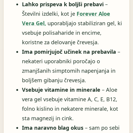
Lahko prispeva k boljši prebavi
–
Številni izdelki, kot je
Forever Aloe
Vera Gel,
uporabljajo stabiliziran gel, ki
vsebuje polisaharide in encime,
koristne za delovanje črevesja.
Ima pomirjujoč učinek na prebavila
–
nekateri uporabniki poročajo o
zmanjšanih simptomih napenjanja in
boljšem gibanju črevesja.
Vsebuje vitamine in minerale
– Aloe
vera gel vsebuje vitamine A, C, E, B12,
folno kislino in nekatere minerale, kot
sta magnezij in cink.
Ima naravno blag okus
– sam po sebi