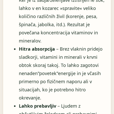
Ker je iz sadja/zelenjave iztisnjen le sok,
lahko v en kozarec »spravite« veliko
količino različnih živil (korenje, pesa,
špinača, jabolka, itd.). Rezultat je
povečana koncentracija vitaminov in
mineralov.
Hitra absorpcija
– Brez vlaknin pridejo
sladkorji, vitamini in minerali v krvni
obtok skoraj takoj. To lahko zagotovi
nenaden"povetek"energije in je včasih
primerno po fizičnem naporu ali v
situacijah, ko je potrebno hitro
okrevanje.
Lahko prebavljiv
– Ljudem z