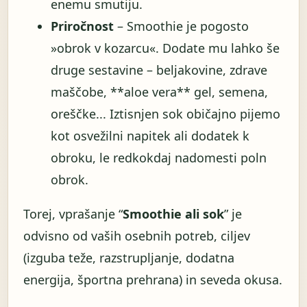
enemu smutiju.
Priročnost
– Smoothie je pogosto
»obrok v kozarcu«. Dodate mu lahko še
druge sestavine – beljakovine, zdrave
maščobe, **aloe vera** gel, semena,
oreščke... Iztisnjen sok običajno pijemo
kot osvežilni napitek ali dodatek k
obroku, le redkokdaj nadomesti poln
obrok.
Torej, vprašanje “
Smoothie ali sok
” je
odvisno od vaših osebnih potreb, ciljev
(izguba teže, razstrupljanje, dodatna
energija, športna prehrana) in seveda okusa.