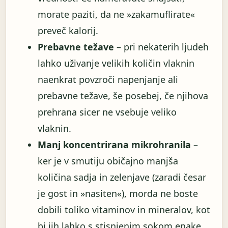
morate paziti, da ne »zakamuflirate«
preveč kalorij.
Prebavne težave
– pri nekaterih ljudeh
lahko uživanje velikih količin vlaknin
naenkrat povzroči napenjanje ali
prebavne težave, še posebej, če njihova
prehrana sicer ne vsebuje veliko
vlaknin.
Manj koncentrirana mikrohranila
–
ker je v smutiju običajno manjša
količina sadja in zelenjave (zaradi česar
je gost in »nasiten«), morda ne boste
dobili toliko vitaminov in mineralov, kot
bi jih lahko s stisnjenim sokom enake