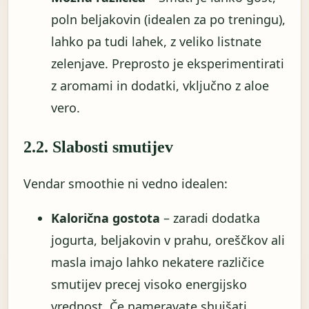
poln beljakovin (idealen za po treningu),
lahko pa tudi lahek, z veliko listnate
zelenjave. Preprosto je eksperimentirati
z aromami in dodatki, vključno z aloe
vero.
2.2. Slabosti smutijev
Vendar smoothie ni vedno idealen:
Kalorična gostota
– zaradi dodatka
jogurta, beljakovin v prahu, oreščkov ali
masla imajo lahko nekatere različice
smutijev precej visoko energijsko
vrednost. Če nameravate shujšati,