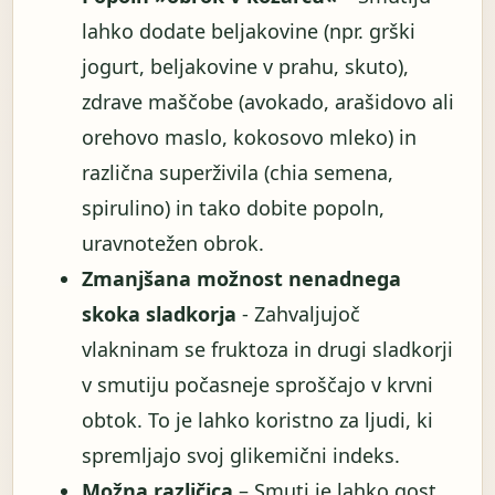
lahko dodate beljakovine (npr. grški
jogurt, beljakovine v prahu, skuto),
zdrave maščobe (avokado, arašidovo ali
orehovo maslo, kokosovo mleko) in
različna superživila (chia semena,
spirulino) in tako dobite popoln,
uravnotežen obrok.
Zmanjšana možnost nenadnega
skoka sladkorja
- Zahvaljujoč
vlakninam se fruktoza in drugi sladkorji
v smutiju počasneje sproščajo v krvni
obtok. To je lahko koristno za ljudi, ki
spremljajo svoj glikemični indeks.
Možna različica
– Smuti je lahko gost,