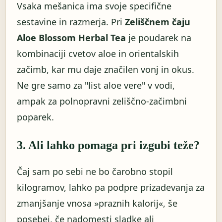
Vsaka mešanica ima svoje specifične
sestavine in razmerja. Pri
Zeliščnem čaju
Aloe Blossom Herbal Tea
je poudarek na
kombinaciji cvetov aloe in orientalskih
začimb, kar mu daje značilen vonj in okus.
Ne gre samo za "list aloe vere" v vodi,
ampak za polnopravni zeliščno-začimbni
poparek.
3. Ali lahko pomaga pri izgubi teže?
Čaj sam po sebi ne bo čarobno stopil
kilogramov, lahko pa podpre prizadevanja za
zmanjšanje vnosa »praznih kalorij«, še
posebej, če nadomesti sladke ali