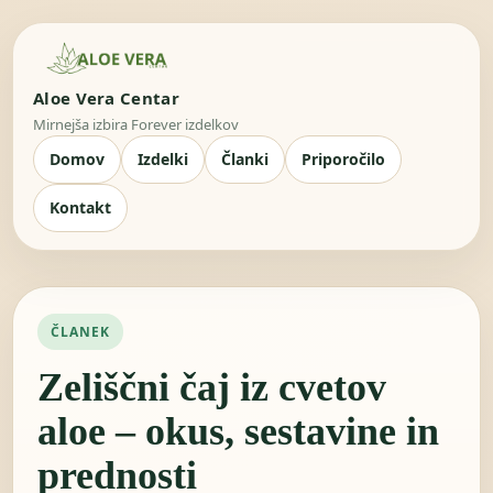
Aloe Vera Centar
Mirnejša izbira Forever izdelkov
Domov
Izdelki
Članki
Priporočilo
Kontakt
ČLANEK
Zeliščni čaj iz cvetov
aloe – okus, sestavine in
prednosti