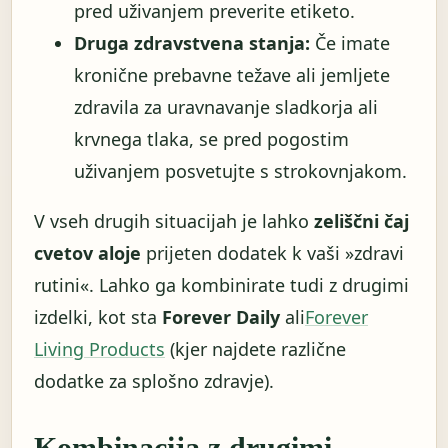
pred uživanjem preverite etiketo.
Druga zdravstvena stanja:
Če imate
kronične prebavne težave ali jemljete
zdravila za uravnavanje sladkorja ali
krvnega tlaka, se pred pogostim
uživanjem posvetujte s strokovnjakom.
V vseh drugih situacijah je lahko
zeliščni čaj
cvetov aloje
prijeten dodatek k vaši »zdravi
rutini«. Lahko ga kombinirate tudi z drugimi
izdelki, kot sta
Forever Daily
ali
Forever
Living Products
(kjer najdete različne
dodatke za splošno zdravje).
Kombinacija z drugimi