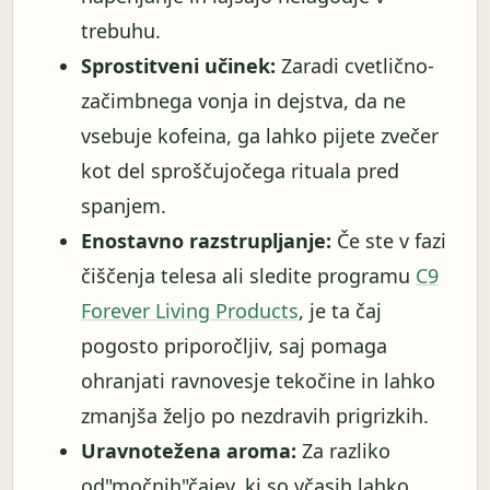
trebuhu.
Sprostitveni učinek:
Zaradi cvetlično-
začimbnega vonja in dejstva, da ne
vsebuje kofeina, ga lahko pijete zvečer
kot del sproščujočega rituala pred
spanjem.
Enostavno razstrupljanje:
Če ste v fazi
čiščenja telesa ali sledite programu
C9
Forever Living Products
, je ta čaj
pogosto priporočljiv, saj pomaga
ohranjati ravnovesje tekočine in lahko
zmanjša željo po nezdravih prigrizkih.
Uravnotežena aroma:
Za razliko
od"močnih"čajev, ki so včasih lahko