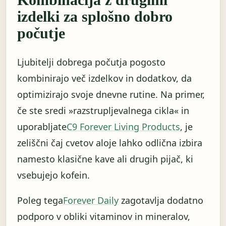
izdelki za splošno dobro
počutje
Ljubitelji dobrega počutja pogosto
kombinirajo več izdelkov in dodatkov, da
optimizirajo svoje dnevne rutine. Na primer,
če ste sredi »razstrupljevalnega cikla« in
uporabljate
C9 Forever Living Products
, je
zeliščni čaj cvetov aloje lahko odlična izbira
namesto klasične kave ali drugih pijač, ki
vsebujejo kofein.
Poleg tega
Forever Daily
zagotavlja dodatno
podporo v obliki vitaminov in mineralov,