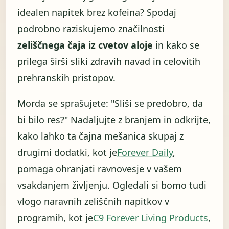
idealen napitek brez kofeina? Spodaj
podrobno raziskujemo značilnosti
zeliščnega čaja iz cvetov aloje
in kako se
prilega širši sliki zdravih navad in celovitih
prehranskih pristopov.
Morda se sprašujete: "Sliši se predobro, da
bi bilo res?" Nadaljujte z branjem in odkrijte,
kako lahko ta čajna mešanica skupaj z
drugimi dodatki, kot je
Forever Daily
,
pomaga ohranjati ravnovesje v vašem
vsakdanjem življenju. Ogledali si bomo tudi
vlogo naravnih zeliščnih napitkov v
programih, kot je
C9 Forever Living Products
,