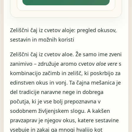
Zeliščni čaj iz cvetov aloje: pregled okusov,
sestavin in možnih koristi
Zeliščni čaj iz cvetov aloe. Že samo ime zveni
zanimivo – združuje aromo cvetov
aloe vere
s
kombinacijo začimb in zelišč, ki poskrbijo za
edinstven okus in vonj. Ta čajna mešanica je
del tradicije naravne nege in dobrega
počutja, ki je vse bolj prepoznavna v
sodobnem življenjskem slogu. A kakšen
pravzaprav je njegov okus, katere sestavine
vsebuje in zakaj ga mnogi hvalijo kot