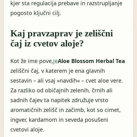
kjer sta regulacija prebave in razstrupljanje
pogosto ključni cilj.
Kaj pravzaprav je zeliščni
čaj iz cvetov aloje?
Kot že ime pove,
je
Aloe Blossom Herbal Tea
zeliščni čaj, v katerem je ena glavnih
sestavin – ali vsaj »navdih« – cvet aloe vere.
Za razliko od običajnih zelenih, črnih ali
sadnih čajev ta napitek združuje vrsto
aromatičnih zelišč in začimb, kot so cimet,
ingver, kardamom in seveda posušeni
cvetovi aloje.