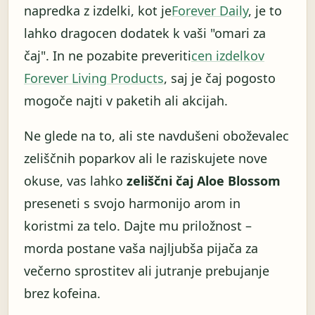
napredka z izdelki, kot je
Forever Daily
, je to
lahko dragocen dodatek k vaši "omari za
čaj". In ne pozabite preveriti
cen izdelkov
Forever Living Products
, saj je čaj pogosto
mogoče najti v paketih ali akcijah.
Ne glede na to, ali ste navdušeni oboževalec
zeliščnih poparkov ali le raziskujete nove
okuse, vas lahko
zeliščni čaj Aloe Blossom
preseneti s svojo harmonijo arom in
koristmi za telo. Dajte mu priložnost –
morda postane vaša najljubša pijača za
večerno sprostitev ali jutranje prebujanje
brez kofeina.