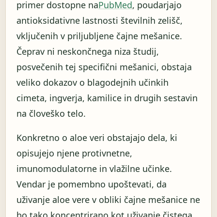
primer dostopne na
PubMed
, poudarjajo
antioksidativne lastnosti številnih zelišč,
vključenih v priljubljene čajne mešanice.
Čeprav ni neskončnega niza študij,
posvečenih tej specifični mešanici, obstaja
veliko dokazov o blagodejnih učinkih
cimeta, ingverja, kamilice in drugih sestavin
na človeško telo.
Konkretno o aloe veri obstajajo dela, ki
opisujejo njene protivnetne,
imunomodulatorne in vlažilne učinke.
Vendar je pomembno upoštevati, da
uživanje aloe vere v obliki čajne mešanice ne
bo tako koncentrirano kot uživanje čistega