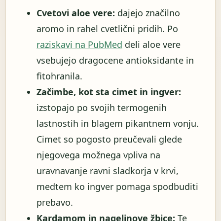
Cvetovi aloe vere:
dajejo značilno
aromo in rahel cvetlični pridih. Po
raziskavi na PubMed
deli aloe vere
vsebujejo dragocene antioksidante in
fitohranila.
Začimbe, kot sta cimet in ingver:
izstopajo po svojih termogenih
lastnostih in blagem pikantnem vonju.
Cimet so pogosto preučevali glede
njegovega možnega vpliva na
uravnavanje ravni sladkorja v krvi,
medtem ko ingver pomaga spodbuditi
prebavo.
Kardamom in nageljnove žbice:
Te