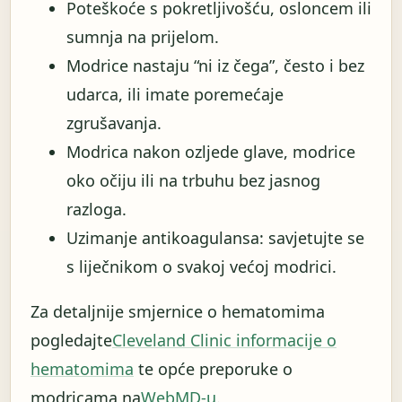
Poteškoće s pokretljivošću, osloncem ili
sumnja na prijelom.
Modrice nastaju “ni iz čega”, često i bez
udarca, ili imate poremećaje
zgrušavanja.
Modrica nakon ozljede glave, modrice
oko očiju ili na trbuhu bez jasnog
razloga.
Uzimanje antikoagulansa: savjetujte se
s liječnikom o svakoj većoj modrici.
Za detaljnije smjernice o hematomima
pogledajte
Cleveland Clinic informacije o
hematomima
te opće preporuke o
modricama na
WebMD-u
.