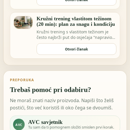
Kružni trening vlastitom težinom
(20 min): plan za snagu i kondiciju
Kružni trening s vlastitom težinom je
često najbrži put do osjećaja “napravio
sam nešto…
Otvori članak
PREPORUKA
Trebaš pomoć pri odabiru?
Ne moraš znati naziv proizvoda. Napiši što želiš
postići, što već koristiš ili oko čega se dvoumiš.
AVC savjetnik
AVC
Tu sam da ti pomognem složiti smislen prvi korak.