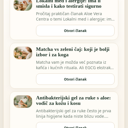
Lokalni med i alergije: ima li
smisla i kako testirati sigurno
Pročitaj praktičan članak Aloe Vera
Centra o temi Lokalni med i alergije: ima
li smisla…
Otvori članak
Matcha vs zeleni čaj: koji je bolji
izbor i za koga
Matcha vam je možda već poznata iz
kafića i kućnih rituala. Ali EGCG ekstrakt
sve češće…
Otvori članak
Antibakterijski gel za ruke s aloe:
vodič za kožu i kosu
Antibakterijski gel za ruke često je prva
linija higijene kada niste blizu vode.
Možda …
Otvori članak