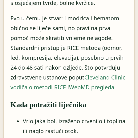
s osjećajem tvrde, bolne kvržice.
Evo u čemu je stvar: i modrica i hematom
obično se liječe sami, no pravilna prva
pomoć može skratiti vrijeme nelagode.
Standardni pristup je RICE metoda (odmor,
led, kompresija, elevacija), posebno u prvih
24 do 48 sati nakon ozljede, što potvrđuju
zdravstvene ustanove poput
Cleveland Clinic
vodiča o metodi RICE
i
WebMD pregleda
.
Kada potražiti liječnika
Vrlo jaka bol, izraženo crvenilo i toplina
ili naglo rastući otok.