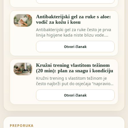
Antibakterijski gel za ruke s aloe:
vodič za kožu i kosu
Antibakterijski gel za ruke često je prva
linija higijene kada niste blizu vode.
Možda …
Otvori članak
Kružni trening vlastitom težinom
(20 min): plan za snagu i kondiciju
Kružni trening s vlastitom težinom je
često najbrži put do osjećaja “napravio
sam nešto…
Otvori članak
PREPORUKA