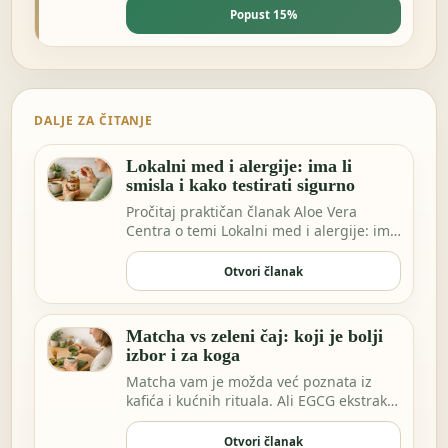
Popust 15%
DALJE ZA ČITANJE
Lokalni med i alergije: ima li
smisla i kako testirati sigurno
Pročitaj praktičan članak Aloe Vera
Centra o temi Lokalni med i alergije: ima
li smisla…
Otvori članak
Matcha vs zeleni čaj: koji je bolji
izbor i za koga
Matcha vam je možda već poznata iz
kafića i kućnih rituala. Ali EGCG ekstrakt
sve češće…
Otvori članak