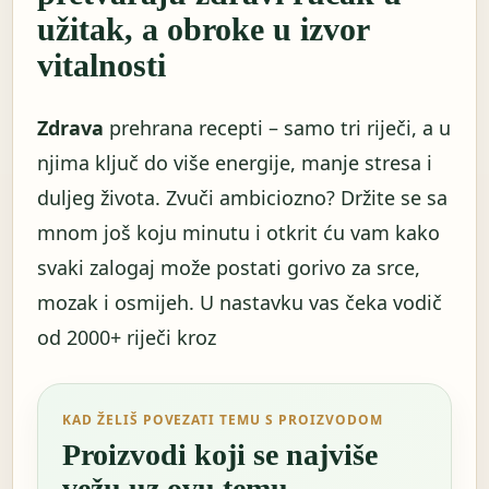
užitak, a obroke u izvor
vitalnosti
Zdrava
prehrana recepti – samo tri riječi, a u
njima ključ do više energije, manje stresa i
duljeg života. Zvuči ambiciozno? Držite se sa
mnom još koju minutu i otkrit ću vam kako
svaki zalogaj može postati gorivo za srce,
mozak i osmijeh. U nastavku vas čeka vodič
od 2000+ riječi kroz
KAD ŽELIŠ POVEZATI TEMU S PROIZVODOM
Proizvodi koji se najviše
vežu uz ovu temu