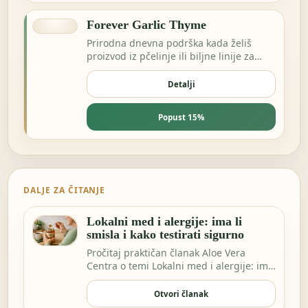
Forever Garlic Thyme
Prirodna dnevna podrška kada želiš
proizvod iz pčelinje ili biljne linije za
energiju i otpornost.
Detalji
Popust 15%
DALJE ZA ČITANJE
Lokalni med i alergije: ima li
smisla i kako testirati sigurno
Pročitaj praktičan članak Aloe Vera
Centra o temi Lokalni med i alergije: ima
li smisla…
Otvori članak