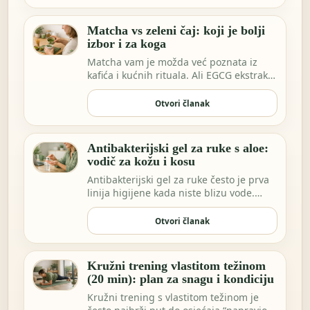
Matcha vs zeleni čaj: koji je bolji
izbor i za koga
Matcha vam je možda već poznata iz
kafića i kućnih rituala. Ali EGCG ekstrakt
sve češće…
Otvori članak
Antibakterijski gel za ruke s aloe:
vodič za kožu i kosu
Antibakterijski gel za ruke često je prva
linija higijene kada niste blizu vode.
Možda …
Otvori članak
Kružni trening vlastitom težinom
(20 min): plan za snagu i kondiciju
Kružni trening s vlastitom težinom je