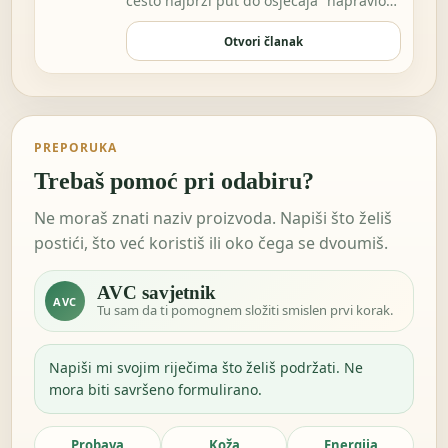
često najbrži put do osjećaja “napravio
sam nešto…
Otvori članak
PREPORUKA
Trebaš pomoć pri odabiru?
Ne moraš znati naziv proizvoda. Napiši što želiš
postići, što već koristiš ili oko čega se dvoumiš.
AVC savjetnik
AVC
Tu sam da ti pomognem složiti smislen prvi korak.
Napiši mi svojim riječima što želiš podržati. Ne
mora biti savršeno formulirano.
Probava
Koža
Energija