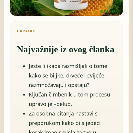
UKRATKO
Najvažnije iz ovog članka
Jeste li ikada razmišljali o tome
kako se biljke, drveće i cvijeće
razmnožavaju i opstaju?
Ključan čimbenik u tom procesu
upravo je –pelud.
Za osobna pitanja nastavi s
preporukom kako bi sljedeći
korak imao smisla za tvoju