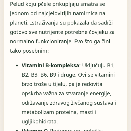
Pelud koju pčele prikupljaju smatra se
jednom od najcjelovitijih namirnica na
planeti. Istraživanja su pokazala da sadrži
gotovo sve nutrijente potrebne čovjeku za
normalno funkcioniranje. Evo što ga čini
tako posebnim:
Vitamini B-kompleksa
: Uključuju B1,
B2, B3, B6, B9 i druge. Ovi se vitamini
brzo troše u tijelu, pa je redovita
opskrba važna za stvaranje energije,
održavanje zdravog živčanog sustava i
metabolizam proteina, masti i
ugljikohidrata.
Vitamin C
: Podupire imunološku