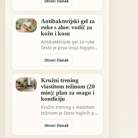
sve češće…
Otvori članak
Antibakterijski gel za
ruke s aloe: vodič za
kožu i kosu
Antibakterijski gel za ruke
često je prva linija higijene
kada niste blizu vode.
Možda …
Otvori članak
Kružni trening
vlastitom težinom (20
min): plan za snagu i
kondiciju
Kružni trening s vlastitom
težinom je često najbrži put
do osjećaja “napravio sam
nešto…
Otvori članak