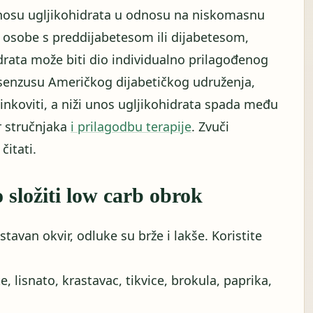
nosu ugljikohidrata u odnosu na niskomasnu
a osobe s preddijabetesom ili dijabetesom,
drata može biti dio individualno prilagođenog
enzusu Američkog dijabetičkog udruženja,
činkoviti, a niži unos ugljikohidrata spada među
or stručnjaka
i prilagodbu terapije
. Zvuči
čitati.
 složiti low carb obrok
tavan okvir, odluke su brže i lakše. Koristite
e, lisnato, krastavac, tikvice, brokula, paprika,