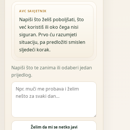
AVC SAVJETNIK
Napiši što želiš poboljšati, što
već koristiš ili oko čega nisi
siguran. Prvo ću razumjeti
situaciju, pa predložiti smislen
sljedeći korak.
Napiši što te zanima ili odaberi jedan
prijedlog.
Želim da mi se netko javi