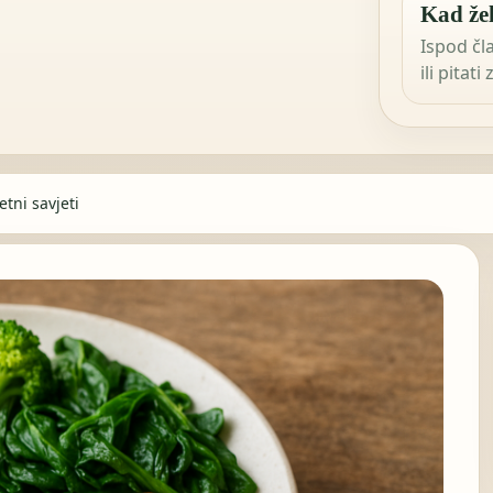
Kad žel
Ispod čl
ili pitati
tni savjeti