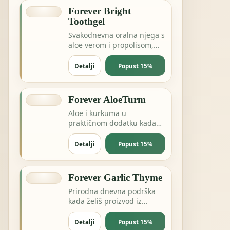
Forever Bright
Toothgel
Svakodnevna oralna njega s
aloe verom i propolisom,
bez nepotrebnog
kompliciranja.
Detalji
Popust 15%
Forever AloeTurm
Aloe i kurkuma u
praktičnom dodatku kada
želiš podršku probavi,
zglobovima ili dnevnoj
Detalji
Popust 15%
ravnoteži.
Forever Garlic Thyme
Prirodna dnevna podrška
kada želiš proizvod iz
pčelinje ili biljne linije za
energiju i otpornost.
Detalji
Popust 15%