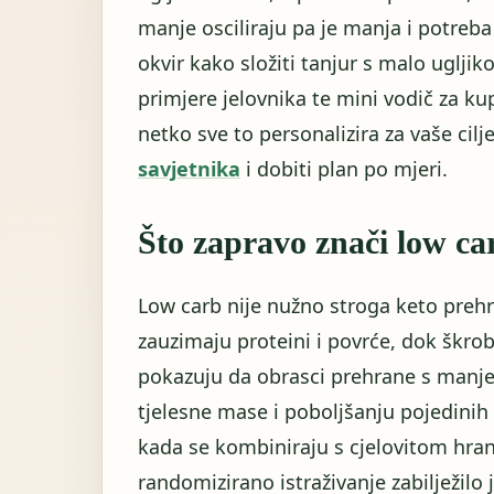
manje osciliraju pa je manja i potreb
okvir kako složiti tanjur s malo ugljik
primjere jelovnika te mini vodič za ku
netko sve to personalizira za vaše cil
savjetnika
i dobiti plan po mjeri.
Što zapravo znači low ca
Low carb nije nužno stroga keto prehr
zauzimaju proteini i povrće, dok škrobn
pokazuju da obrasci prehrane s manje
tjelesne mase i poboljšanju pojedinih
kada se kombiniraju s cjelovitom hran
randomizirano istraživanje zabilježilo