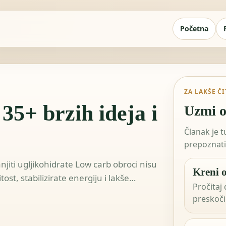
Početna
ZA LAKŠE Č
35+ brzih ideja i
Uzmi o
Članak je 
prepoznati 
njiti ugljikohidrate Low carb obroci nisu
Kreni o
st, stabilizirate energiju i lakše…
Pročitaj 
preskoči 