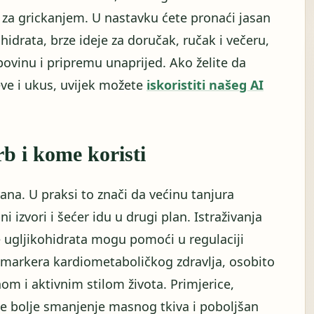
a za grickanjem. U nastavku ćete pronaći jasan
ohidrata, brze ideje za doručak, ručak i večeru,
povinu i pripremu unaprijed. Ako želite da
jeve i ukus, uvijek možete
iskoristiti našeg AI
rb i kome koristi
ana. U praksi to znači da većinu tanjura
i izvori i šećer idu u drugi plan. Istraživanja
 ugljikohidrata mogu pomoći u regulaciji
 markera kardiometaboličkog zdravlja, osobito
om i aktivnim stilom života. Primjerice,
 je bolje smanjenje masnog tkiva i poboljšan