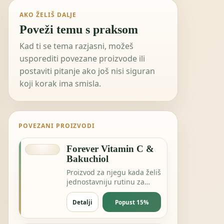
AKO ŽELIŠ DALJE
Poveži temu s praksom
Kad ti se tema razjasni, možeš
usporediti povezane proizvode ili
postaviti pitanje ako još nisi siguran
koji korak ima smisla.
POVEZANI PROIZVODI
Forever Vitamin C &
Bakuchiol
Proizvod za njegu kada želiš
jednostavniju rutinu za
kožu, kosu ili svakodnevnu
svježinu.
Detalji
Popust 15%