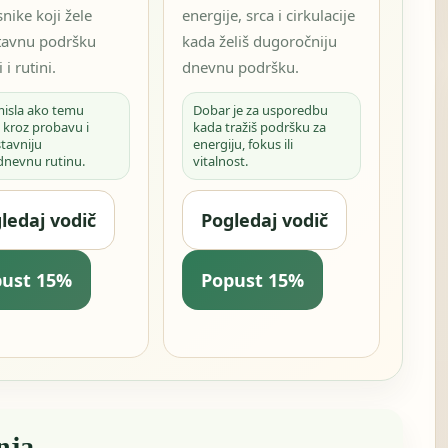
snike koji žele
energije, srca i cirkulacije
tavnu podršku
kada želiš dugoročniju
 i rutini.
dnevnu podršku.
misla ako temu
Dobar je za usporedbu
 kroz probavu i
kada tražiš podršku za
tavniju
energiju, fokus ili
dnevnu rutinu.
vitalnost.
ledaj vodič
Pogledaj vodič
pust 15%
Popust 15%
nja