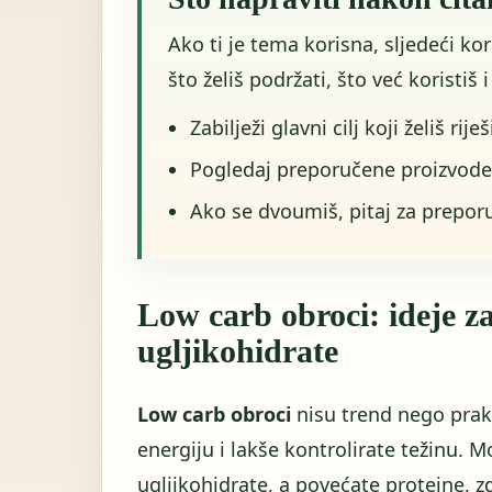
Ako ti je tema korisna, sljedeći ko
što želiš podržati, što već koristiš 
Zabilježi glavni cilj koji želiš riješ
Pogledaj preporučene proizvode
Ako se dvoumiš, pitaj za prepor
Low carb obroci: ideje za
ugljikohidrate
Low carb obroci
nisu trend nego prakt
energiju i lakše kontrolirate težinu. 
ugljikohidrate, a povećate proteine, zd