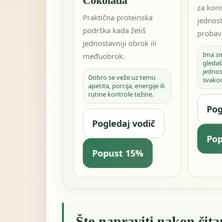
Čokolada
za kori
Praktična proteinska
jednos
podrška kada želiš
probavi
jednostavniji obrok ili
Ima s
međuobrok.
gledaš
jednos
Dobro se veže uz temu
svako
apetita, porcija, energije ili
rutine kontrole težine.
Pog
Pogledaj vodič
Po
Popust 15%
Što napraviti nakon čita