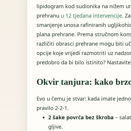
lipidogram kod sudionika na nižem u
prehranu
u 12 tjedana intervencije
. Z
smanjenje unosa rafiniranih ugljikohi
plana prehrane. Prema stručnom kons
različiti obrasci prehrane mogu biti u
opcije koje vrijedi razmotriti uz nadz
predobro da bi bilo istinito? Nastavite 
Okvir tanjura: kako brzo
Evo u čemu je stvar: kada imate jednos
pravilo 2-2-1.
2 šake povrća bez škroba
– salat
gljive.