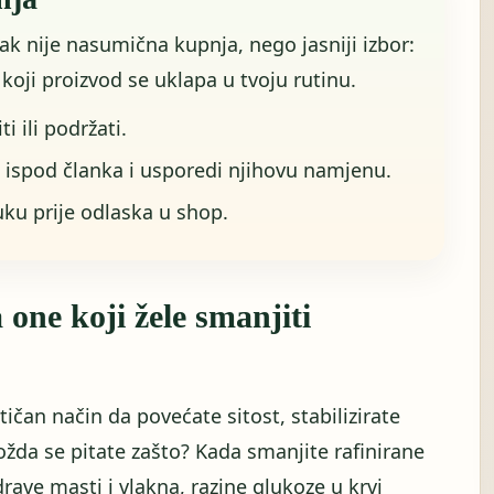
rak nije nasumična kupnja, nego jasniji izbor:
i koji proizvod se uklapa u tvoju rutinu.
iti ili podržati.
 ispod članka i usporedi njihovu namjenu.
uku prije odlaska u shop.
 one koji žele smanjiti
ičan način da povećate sitost, stabilizirate
Možda se pitate zašto? Kada smanjite rafinirane
rave masti i vlakna, razine glukoze u krvi