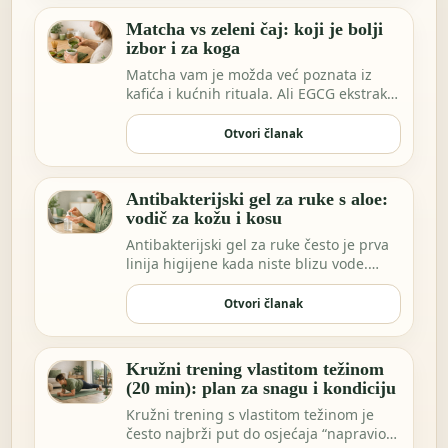
Matcha vs zeleni čaj: koji je bolji
izbor i za koga
Matcha vam je možda već poznata iz
kafića i kućnih rituala. Ali EGCG ekstrakt
sve češće…
Otvori članak
Antibakterijski gel za ruke s aloe:
vodič za kožu i kosu
Antibakterijski gel za ruke često je prva
linija higijene kada niste blizu vode.
Možda …
Otvori članak
Kružni trening vlastitom težinom
(20 min): plan za snagu i kondiciju
Kružni trening s vlastitom težinom je
često najbrži put do osjećaja “napravio