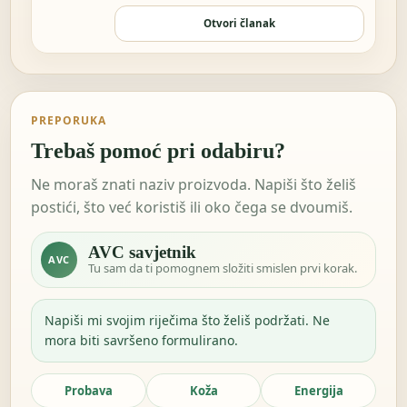
sam nešto…
Otvori članak
PREPORUKA
Trebaš pomoć pri odabiru?
Ne moraš znati naziv proizvoda. Napiši što želiš
postići, što već koristiš ili oko čega se dvoumiš.
AVC savjetnik
AVC
Tu sam da ti pomognem složiti smislen prvi korak.
Napiši mi svojim riječima što želiš podržati. Ne
mora biti savršeno formulirano.
Probava
Koža
Energija