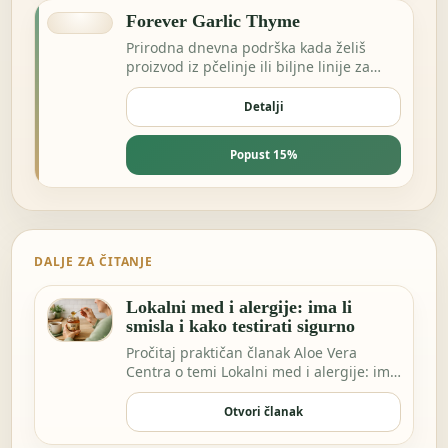
Forever Garlic Thyme
Prirodna dnevna podrška kada želiš
proizvod iz pčelinje ili biljne linije za
energiju i otpornost.
Detalji
Popust 15%
DALJE ZA ČITANJE
Lokalni med i alergije: ima li
smisla i kako testirati sigurno
Pročitaj praktičan članak Aloe Vera
Centra o temi Lokalni med i alergije: ima
li smisla…
Otvori članak