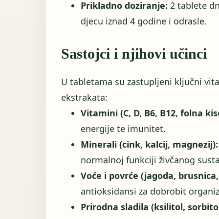
Prikladno doziranje:
2 tablete dn
djecu iznad 4 godine i odrasle.
Sastojci i njihovi učinci
U tabletama su zastupljeni ključni vita
ekstrakata:
Vitamini (C, D, B6, B12, folna kis
energije te imunitet.
Minerali (cink, kalcij, magnezij):
normalnoj funkciji živčanog sust
Voće i povrće (jagoda, brusnica,
antioksidansi za dobrobit organi
Prirodna sladila (ksilitol, sorbitol