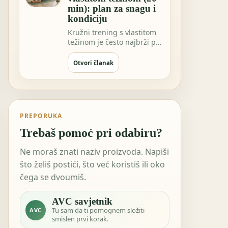
min): plan za snagu i
kondiciju
Kružni trening s vlastitom
težinom je često najbrži put
do osjećaja “napravio sam
nešto…
Otvori članak
PREPORUKA
Trebaš pomoć pri odabiru?
Ne moraš znati naziv proizvoda. Napiši
što želiš postići, što već koristiš ili oko
čega se dvoumiš.
AVC savjetnik
Tu sam da ti pomognem složiti
AVC
smislen prvi korak.