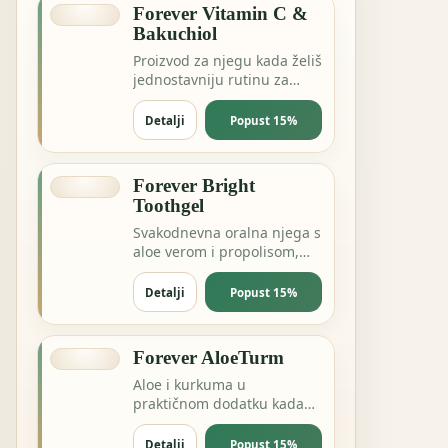
Forever Vitamin C &
Bakuchiol
Proizvod za njegu kada želiš
jednostavniju rutinu za
kožu, kosu ili svakodnevnu
svježinu.
Detalji
Popust 15%
Forever Bright
Toothgel
Svakodnevna oralna njega s
aloe verom i propolisom,
bez nepotrebnog
kompliciranja.
Detalji
Popust 15%
Forever AloeTurm
Aloe i kurkuma u
praktičnom dodatku kada
želiš podršku probavi,
zglobovima ili dnevnoj
Detalji
Popust 15%