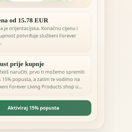
ena od 15.78 EUR
a je orijentacijska. Konačnu cijenu i
upnost potvrđuje službeni Forever
.
ust prije kupnje
želiš naručiti, prvo ti možemo spremiti
 s 15% popusta, a zatim te vodimo na
beni Forever Living Products shop u
j zemlji.
Aktiviraj 15% popusta