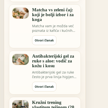
Matcha vs zeleni čaj:
koji je bolji izbor i za
koga
Matcha vam je možda već
poznata iz kafića i kućnih
rituala. Ali EGCG ekstrakt
sve češće…
Otvori članak
Antibakterijski gel za
ruke s aloe: vodič za
kožu i kosu
Antibakterijski gel za ruke
često je prva linija higijene
kada niste blizu vode.
Možda …
Otvori članak
Kružni trening
vlastitom težinom (20