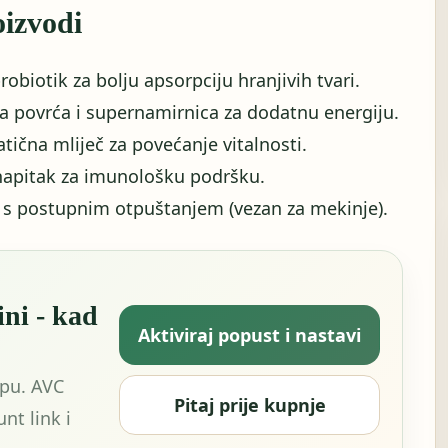
oizvodi
robiotik za bolju apsorpciju hranjivih tvari.
a povrća i supernamirnica za dodatnu energiju.
tična mliječ za povećanje vitalnosti.
 napitak za imunološku podršku.
C s postupnim otpuštanjem (vezan za mekinje).
ni - kad
Aktiviraj popust i nastavi
opu. AVC
Pitaj prije kupnje
nt link i