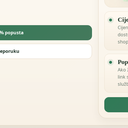
Cij
Cijen
5% popusta
dost
shop
reporuku
Pop
Ako 
link
služ
tvojo