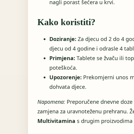
nagli porast šećera u krvi.
Kako koristiti?
Doziranje:
Za djecu od 2 do 4 god
djecu od 4 godine i odrasle 4 tab
Primjena:
Tablete se žvaču ili to
poteškoća.
Upozorenje:
Prekomjerni unos mož
dohvata djece.
Napomena:
Preporučene dnevne doze ne
zamjena za uravnoteženu prehranu. Že
Multivitamina
s drugim proizvodima 