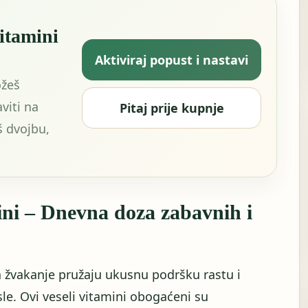
vitamini
Aktiviraj popust i nastavi
ožeš
viti na
Pitaj prije kupnje
š dvojbu,
ini – Dnevna doza zabavnih i
a žvakanje pružaju ukusnu podršku rastu i
sle. Ovi veseli vitamini obogaćeni su