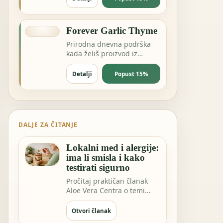
ravnoteži.
Forever Garlic Thyme
Prirodna dnevna podrška
kada želiš proizvod iz
pčelinje ili biljne linije za
energiju i otpornost.
Detalji
Popust 15%
DALJE ZA ČITANJE
Lokalni med i alergije:
ima li smisla i kako
testirati sigurno
Pročitaj praktičan članak
Aloe Vera Centra o temi
Lokalni med i alergije: ima li
smisla…
Otvori članak