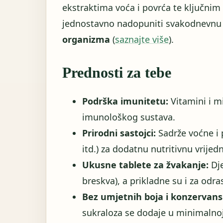
ekstraktima voća i povrća te ključnim
jednostavno nadopuniti svakodnevnu
organizma
(
saznajte više
).
Prednosti za tebe
Podrška imunitetu:
Vitamini i m
imunološkog sustava.
Prirodni sastojci:
Sadrže voćne i p
itd.) za dodatnu nutritivnu vrijed
Ukusne tablete za žvakanje:
Dje
breskva), a prikladne su i za odras
Bez umjetnih boja i konzervans
sukraloza se dodaje u minimalnoj 