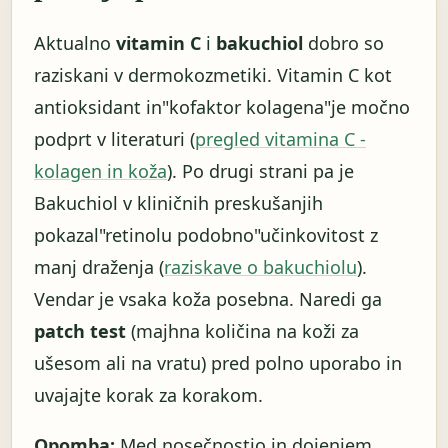
Aktualno
vitamin C
i
bakuchiol
dobro so
raziskani v dermokozmetiki. Vitamin C kot
antioksidant in"kofaktor kolagena"je močno
podprt v literaturi (
pregled vitamina C -
kolagen in koža
). Po drugi strani pa je
Bakuchiol v kliničnih preskušanjih
pokazal"retinolu podobno"učinkovitost z
manj draženja (
raziskave o bakuchiolu
).
Vendar je vsaka koža posebna. Naredi ga
patch test
(majhna količina na koži za
ušesom ali na vratu) pred polno uporabo in
uvajajte korak za korakom.
Opomba:
Med nosečnostjo in dojenjem