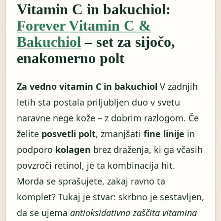
Vitamin C in bakuchiol:
Forever Vitamin C &
Bakuchiol
– set za sijočo,
enakomerno polt
Za vedno vitamin C in bakuchiol
V zadnjih
letih sta postala priljubljen duo v svetu
naravne nege kože – z dobrim razlogom. Če
želite
posvetli polt
, zmanjšati
fine linije
in
podporo
kolagen
brez draženja, ki ga včasih
povzroči retinol, je ta kombinacija hit.
Morda se sprašujete, zakaj ravno ta
komplet? Tukaj je stvar: skrbno je sestavljen,
da se ujema
antioksidativna zaščita vitamina