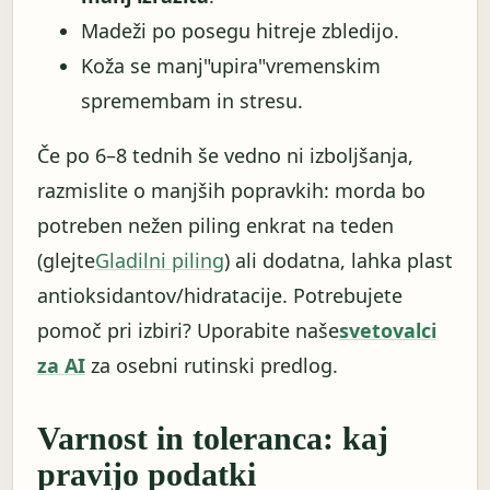
Madeži po posegu hitreje zbledijo.
Koža se manj"upira"vremenskim
spremembam in stresu.
Če po 6–8 tednih še vedno ni izboljšanja,
razmislite o manjših popravkih: morda bo
potreben nežen piling enkrat na teden
(glejte
Gladilni piling
) ali dodatna, lahka plast
antioksidantov/hidratacije. Potrebujete
pomoč pri izbiri? Uporabite naše
svetovalci
za AI
za osebni rutinski predlog.
Varnost in toleranca: kaj
pravijo podatki