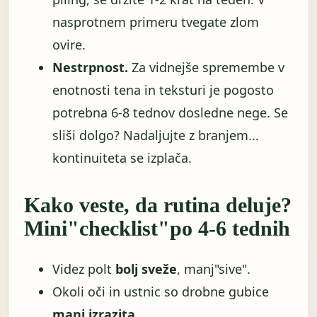
nasprotnem primeru tvegate zlom
ovire.
Nestrpnost.
Za vidnejše spremembe v
enotnosti tena in teksturi je pogosto
potrebna 6-8 tednov dosledne nege. Se
sliši dolgo? Nadaljujte z branjem...
kontinuiteta se izplača.
Kako veste, da rutina deluje?
Mini"checklist"po 4-6 tednih
Videz polt
bolj sveže
, manj"sive".
Okoli oči in ustnic so drobne gubice
manj izrazita
.