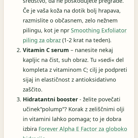
sredstvo, da ne poškodujete pregrade.
Če je vaša koža na dotik bolj hrapava,
razmislite o občasnem, zelo nežnem
pilingu, kot je npr
Smoothing Exfoliator
piling za obraz
(1-2 krat na teden).
Vitamin C serum
– nanesite nekaj
kapljic na čist, suh obraz. Tu »sedi« del
kompleta z vitaminom C; cilj je podpreti
sijaj in elastičnost z antioksidativno
zaščito.
Hidratantni booster
- želite povečati
učinek"polump"? Korak z zeliščnimi olji
in vitamini lahko pomaga; to je dobra
izbira
Forever Alpha E Factor za globoko