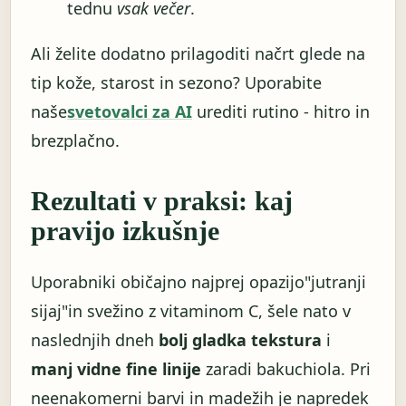
tednu
vsak večer
.
Ali želite dodatno prilagoditi načrt glede na
tip kože, starost in sezono? Uporabite
naše
svetovalci za AI
urediti rutino - hitro in
brezplačno.
Rezultati v praksi: kaj
pravijo izkušnje
Uporabniki običajno najprej opazijo"jutranji
sijaj"in svežino z vitaminom C, šele nato v
naslednjih dneh
bolj gladka tekstura
i
manj vidne fine linije
zaradi bakuchiola. Pri
neenakomerni barvi in ​​madežih je napredek