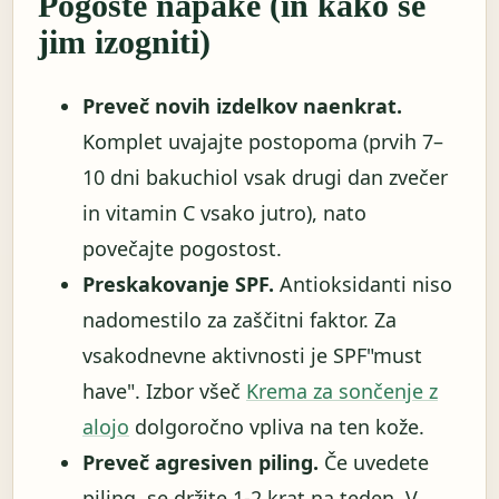
Pogoste napake (in kako se
jim izogniti)
Preveč novih izdelkov naenkrat.
Komplet uvajajte postopoma (prvih 7–
10 dni bakuchiol vsak drugi dan zvečer
in vitamin C vsako jutro), nato
povečajte pogostost.
Preskakovanje SPF.
Antioksidanti niso
nadomestilo za zaščitni faktor. Za
vsakodnevne aktivnosti je SPF"must
have". Izbor všeč
Krema za sončenje z
alojo
dolgoročno vpliva na ten kože.
Preveč agresiven piling.
Če uvedete
piling, se držite 1-2 krat na teden. V