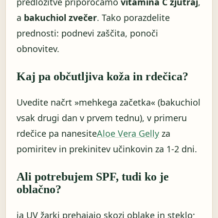
predložitve priporočamo
vitamina C zjutraj
,
a
bakuchiol zvečer
. Tako porazdelite
prednosti: podnevi zaščita, ponoči
obnovitev.
Kaj pa občutljiva koža in rdečica?
Uvedite načrt »mehkega začetka« (bakuchiol
vsak drugi dan v prvem tednu), v primeru
rdečice pa nanesite
Aloe Vera Gelly
za
pomiritev in prekinitev učinkovin za 1-2 dni.
Ali potrebujem SPF, tudi ko je
oblačno?
ja UV žarki prehajajo skozi oblake in steklo;