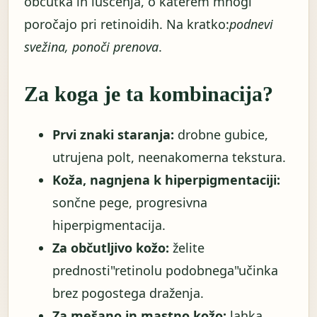
občutka in luščenja, o katerem mnogi
poročajo pri retinoidih. Na kratko:
podnevi
svežina, ponoči prenova
.
Za koga je ta kombinacija?
Prvi znaki staranja:
drobne gubice,
utrujena polt, neenakomerna tekstura.
Koža, nagnjena k hiperpigmentaciji:
sončne pege, progresivna
hiperpigmentacija.
Za občutljivo kožo:
želite
prednosti"retinolu podobnega"učinka
brez pogostega draženja.
Za mešano in mastno kožo:
lahka