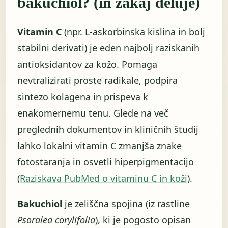
bakuchiol? (in zakaj deluje)
Vitamin C
(npr. L-askorbinska kislina in bolj
stabilni derivati) je eden najbolj raziskanih
antioksidantov za kožo. Pomaga
nevtralizirati proste radikale, podpira
sintezo kolagena in prispeva k
enakomernemu tenu. Glede na več
preglednih dokumentov in kliničnih študij
lahko lokalni vitamin C zmanjša znake
fotostaranja in osvetli hiperpigmentacijo
(
Raziskava PubMed o vitaminu C in koži
).
Bakuchiol
je zeliščna spojina (iz rastline
Psoralea corylifolia
), ki je pogosto opisan