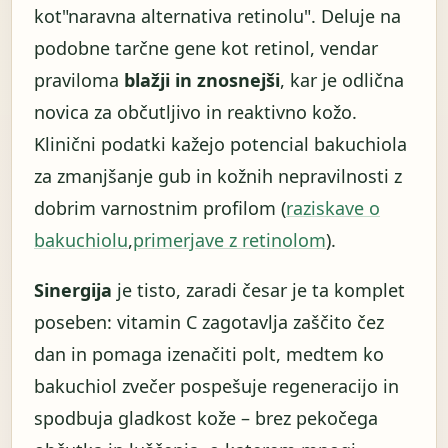
kot"naravna alternativa retinolu". Deluje na
podobne tarčne gene kot retinol, vendar
praviloma
blažji in znosnejši
, kar je odlična
novica za občutljivo in reaktivno kožo.
Klinični podatki kažejo potencial bakuchiola
za zmanjšanje gub in kožnih nepravilnosti z
dobrim varnostnim profilom (
raziskave o
bakuchiolu
,
primerjave z retinolom
).
Sinergija
je tisto, zaradi česar je ta komplet
poseben: vitamin C zagotavlja zaščito čez
dan in pomaga izenačiti polt, medtem ko
bakuchiol zvečer pospešuje regeneracijo in
spodbuja gladkost kože – brez pekočega