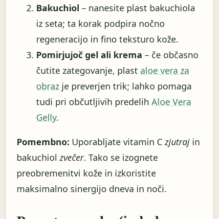
Bakuchiol
– nanesite plast bakuchiola
iz seta; ta korak podpira nočno
regeneracijo in fino teksturo kože.
Pomirjujoč gel ali krema
– če občasno
čutite zategovanje, plast
aloe vera za
obraz
je preverjen trik; lahko pomaga
tudi pri občutljivih predelih
Aloe Vera
Gelly
.
Pomembno:
Uporabljate vitamin C
zjutraj
in
bakuchiol
zvečer
. Tako se izognete
preobremenitvi kože in izkoristite
maksimalno sinergijo dneva in noči.