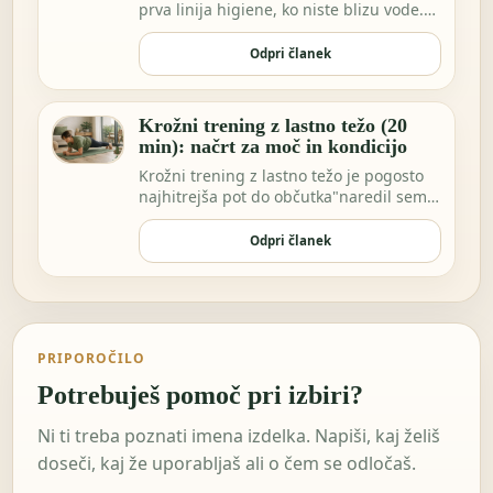
prva linija higiene, ko niste blizu vode.
Morda …
Odpri članek
Krožni trening z lastno težo (20
min): načrt za moč in kondicijo
Krožni trening z lastno težo je pogosto
najhitrejša pot do občutka"naredil sem
nekaj za…
Odpri članek
PRIPOROČILO
Potrebuješ pomoč pri izbiri?
Ni ti treba poznati imena izdelka. Napiši, kaj želiš
doseči, kaj že uporabljaš ali o čem se odločaš.