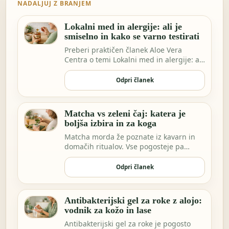
NADALJUJ Z BRANJEM
Lokalni med in alergije: ali je
smiselno in kako se varno testirati
Preberi praktičen članek Aloe Vera
Centra o temi Lokalni med in alergije: ali
je smisel…
Odpri članek
Matcha vs zeleni čaj: katera je
boljša izbira in za koga
Matcha morda že poznate iz kavarn in
domačih ritualov. Vse pogosteje pa
vidimo ekstrakt…
Odpri članek
Antibakterijski gel za roke z alojo:
vodnik za kožo in lase
Antibakterijski gel za roke je pogosto