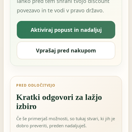
lahko pred tem shrani tvojo discount
povezavo in te vodi v pravo državo.
Aktiviraj popust in nadaljuj
Vprašaj pred nakupom
PRED ODLOČITVIJO
Kratki odgovori za lažjo
izbiro
Če še primerjaš možnosti, so tukaj stvari, ki jih je
dobro preveriti, preden nadaljuješ.