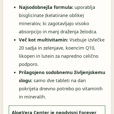
Najsodobnejša formula:
uporablja
bisglicinate (kelatirane oblike)
mineralov, ki zagotavljajo visoko
absorpcijo in manj draženja želodca.
Več kot multivitamin:
Vsebuje izvlečke
20 sadja in zelenjave, koencim Q10,
likopen in lutein za napredno celično
podporo.
Prilagojeno sodobnemu življenjskemu
slogu:
samo dve tableti na dan
pokrijeta dnevno potrebo po vitaminih
in mineralih.
AloeVera Center je neodvisni Forever