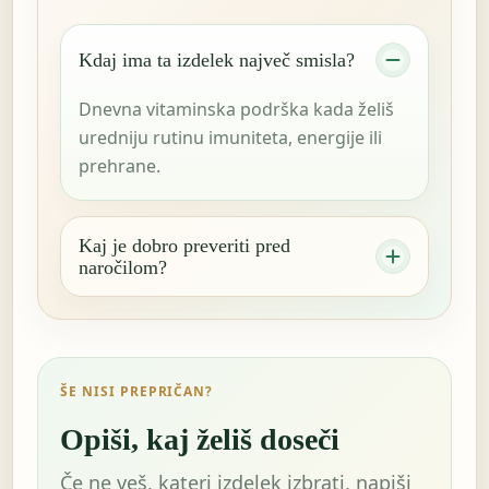
Kdaj ima ta izdelek največ smisla?
Dnevna vitaminska podrška kada želiš
uredniju rutinu imuniteta, energije ili
prehrane.
Kaj je dobro preveriti pred
naročilom?
ŠE NISI PREPRIČAN?
Opiši, kaj želiš doseči
Če ne veš, kateri izdelek izbrati, napiši