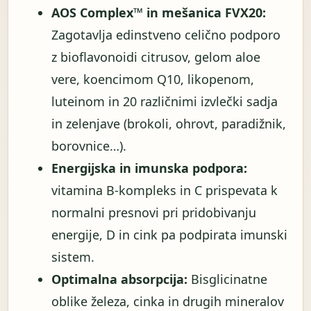
AOS Complex™ in mešanica FVX20:
Zagotavlja edinstveno celično podporo
z bioflavonoidi citrusov, gelom aloe
vere, koencimom Q10, likopenom,
luteinom in 20 različnimi izvlečki sadja
in zelenjave (brokoli, ohrovt, paradižnik,
borovnice…).
Energijska in imunska podpora:
vitamina B-kompleks in C prispevata k
normalni presnovi pri pridobivanju
energije, D in cink pa podpirata imunski
sistem.
Optimalna absorpcija:
Bisglicinatne
oblike železa, cinka in drugih mineralov