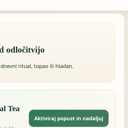
d odločitvijo
 dnevni ritual, topao ili hladan.
al Tea
Aktiviraj popust in nadaljuj