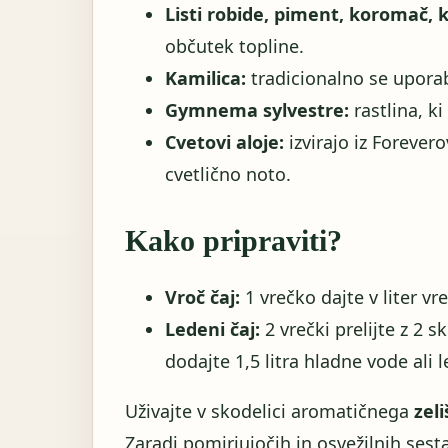
Listi robide, piment, koromač,
občutek topline.
Kamilica:
tradicionalno se uporab
Gymnema sylvestre:
rastlina, k
Cvetovi aloje:
izvirajo iz Forever
cvetlično noto.
Kako pripraviti?
Vroč čaj:
1 vrečko dajte v liter vr
Ledeni čaj:
2 vrečki prelijte z 2 
dodajte 1,5 litra hladne vode ali l
Uživajte v skodelici aromatičnega
zel
Zaradi pomirjujočih in osvežilnih sest