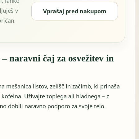
i, lahko
juješ v
Vprašaj pred nakupom
pričan,
– naravni čaj za osvežitev in
a mešanica listov, zelišč in začimb, ki prinaša
kofeina. Uživajte toplega ali hladnega – z
o dobili naravno podporo za svoje telo.