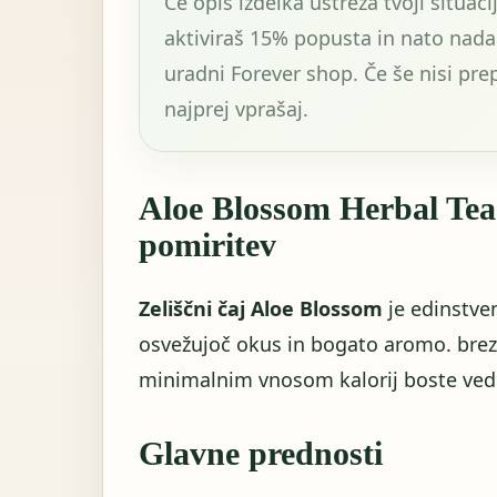
Če opis izdelka ustreza tvoji situacij
aktiviraš 15% popusta in nato nadal
uradni Forever shop. Če še nisi pre
najprej vprašaj.
Aloe Blossom Herbal Tea 
pomiritev
Zeliščni čaj Aloe Blossom
je edinstven
osvežujoč okus in bogato aromo. brez 
minimalnim vnosom kalorij boste vedn
Glavne prednosti