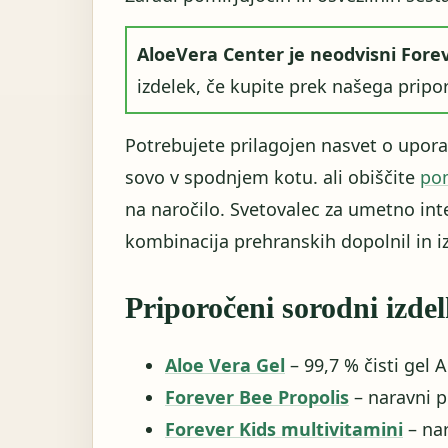
AloeVera Center je neodvisni Forev
izdelek, če kupite prek našega pripor
Potrebujete prilagojen nasvet o uporab
sovo v spodnjem kotu. ali obiščite
po
na naročilo. Svetovalec za umetno in
kombinacija prehranskih dopolnil in izd
Priporočeni sorodni izdel
Aloe Vera Gel
– 99,7 % čisti gel A
Forever Bee Propolis
– naravni 
Forever Kids multivitamini
– nar