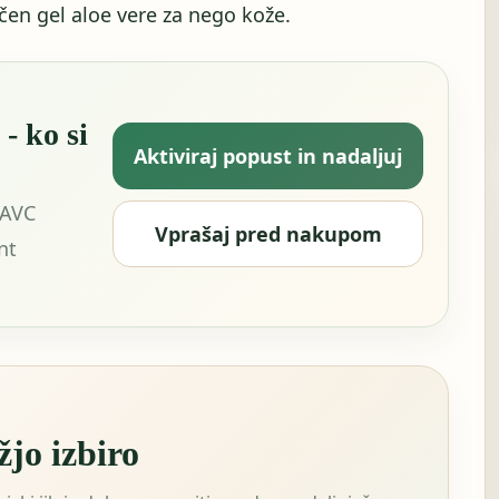
čen gel aloe vere za nego kože.
- ko si
Aktiviraj popust in nadaljuj
 AVC
Vprašaj pred nakupom
nt
žjo izbiro