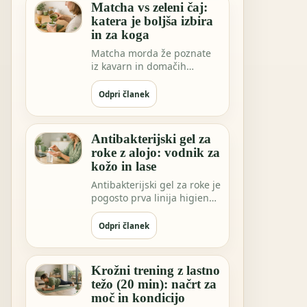
Matcha vs zeleni čaj:
katera je boljša izbira
in za koga
Matcha morda že poznate
iz kavarn in domačih
ritualov. Vse pogosteje pa
vidimo ekstrakt…
Odpri članek
Antibakterijski gel za
roke z alojo: vodnik za
kožo in lase
Antibakterijski gel za roke je
pogosto prva linija higiene,
ko niste blizu vode. Morda
…
Odpri članek
Krožni trening z lastno
težo (20 min): načrt za
moč in kondicijo