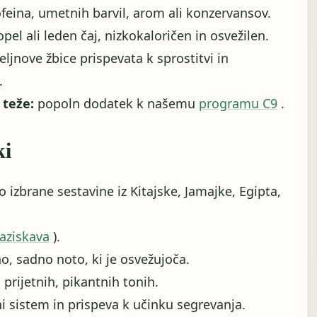
eina, umetnih barvil, arom ali konzervansov.
pel ali leden čaj, nizkokaloričen in osvežilen.
ljnove žbice prispevata k sprostitvi in ​​
.
 teže:
popoln dodatek k našemu
programu C9
.
ki
izbrane sestavine iz Kitajske, Jamajke, Egipta,
raziskava
).
o, sadno noto, ki je osvežujoča.
prijetnih, pikantnih tonih.
 sistem in prispeva k učinku segrevanja.