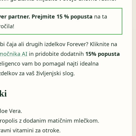
er partner.
Prejmite 15 % popusta
na ta
očila!
i čaja ali drugih izdelkov Forever? Kliknite na
močnika AI
in pridobite dodatnih
15% popusta
teligenco vam bo pomagal najti idealna
elkov za vaš življenjski slog.
ki
loe Vera.
propolis z dodanim matičnim mlečkom.
avni vitamini za otroke.