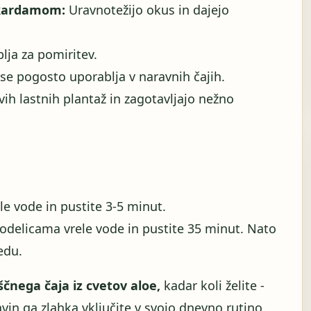
 kardamom:
Uravnotežijo okus in dajejo
lja za pomiritev.
i se pogosto uporablja v naravnih čajih.
ovih lastnih plantaž in zagotavljajo nežno
ele vode in pustite 3-5 minut.
skodelicama vrele vode in pustite 35 minut. Nato
edu.
iščnega čaja iz cvetov aloe,
kadar koli želite -
avin ga zlahka vključite v svojo dnevno rutino.