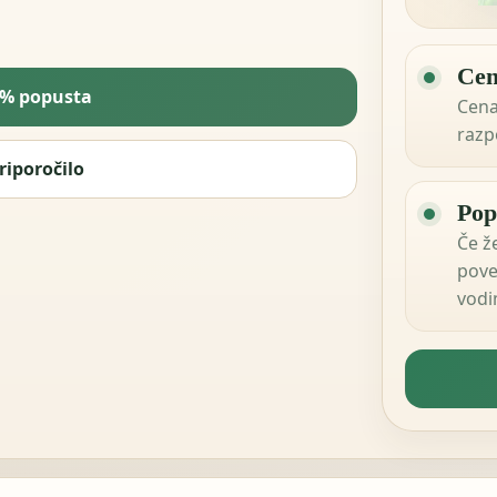
Cen
5% popusta
Cena
razp
riporočilo
Pop
Če že
pove
vodi
shop 