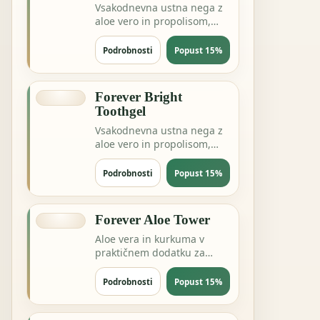
Vsakodnevna ustna nega z
aloe vero in propolisom,
brez zapletanja rutine.
Podrobnosti
Popust 15%
Forever Bright
Toothgel
Vsakodnevna ustna nega z
aloe vero in propolisom,
brez zapletanja rutine.
Podrobnosti
Popust 15%
Forever Aloe Tower
Aloe vera in kurkuma v
praktičnem dodatku za
prebavo, sklepe ali dnevno
ravnovesje.
Podrobnosti
Popust 15%