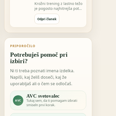
Krožni trening z lastno težo
je pogosto najhitrejša pot
do občutka"naredil sem
nekaj za…
Odpri članek
PRIPOROČILO
Potrebuješ pomoč pri
izbiri?
Ni ti treba poznati imena izdelka.
Napiši, kaj želiš doseči, kaj že
uporabljaš ali o čem se odločaš.
AVC svetovalec
Tukaj sem, da ti pomagam izbrati
AVC
smiseln prvi korak.