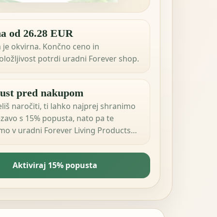
a od 26.28 EUR
 je okvirna. Končno ceno in
oložljivost potrdi uradni Forever shop.
ust pred nakupom
liš naročiti, ti lahko najprej shranimo
zavo s 15% popusta, nato pa te
mo v uradni Forever Living Products
v tvoji državi.
Aktiviraj 15% popusta