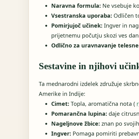
Naravna formula:
Ne vsebuje kof
Vsestranska uporaba:
Odličen to
Pomirjujoč učinek:
Ingver in nage
prijetnemu počutju skozi ves dan
Odlično za uravnavanje telesne
Sestavine in njihovi učin
Ta mednarodni izdelek združuje skrbno 
Amerike in Indije:
Cimet:
Topla, aromatična nota (
Pomarančna lupina:
daje citrusn
Nageljnove žbice:
znan po svojih 
Ingver:
Pomaga pomiriti prebavni