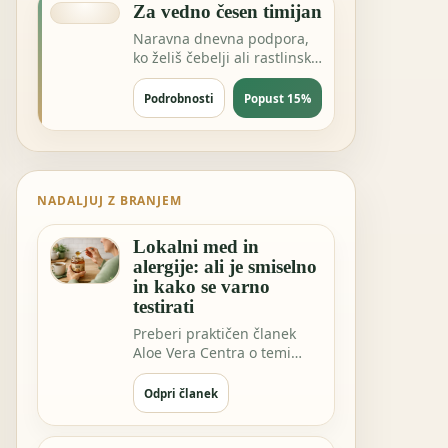
Za vedno česen timijan
Naravna dnevna podpora,
ko želiš čebelji ali rastlinski
izdelek za energijo in
odpornost.
Podrobnosti
Popust 15%
NADALJUJ Z BRANJEM
Lokalni med in
alergije: ali je smiselno
in kako se varno
testirati
Preberi praktičen članek
Aloe Vera Centra o temi
Lokalni med in alergije: ali
je smisel…
Odpri članek