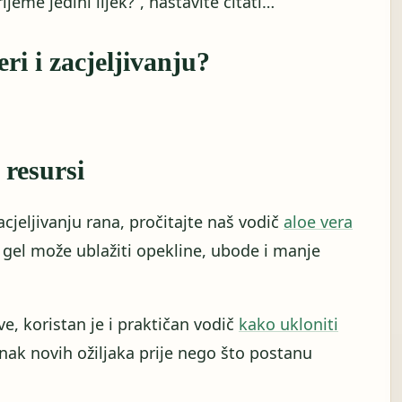
ijeme jedini lijek?”, nastavite čitati…
ri i zacjeljivanju?
 resursi
cjeljivanju rana, pročitajte naš vodič
aloe vera
o gel može ublažiti opekline, ubode i manje
e, koristan je i praktičan vodič
kako ukloniti
anak novih ožiljaka prije nego što postanu