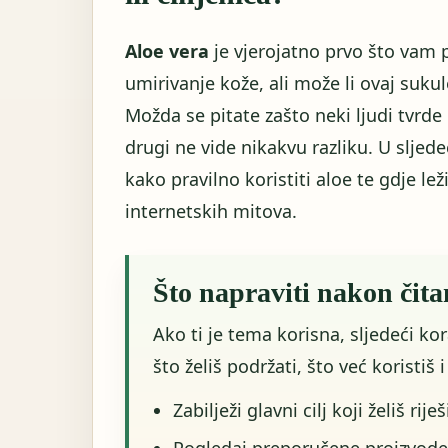
Aloe vera
je vjerojatno prvo što vam
umirivanje kože, ali može li ovaj sukulen
Možda se pitate zašto neki ljudi tvrde
drugi ne vide nikakvu razliku. U slje
kako pravilno koristiti aloe te gdje le
internetskih mitova.
Što napraviti nakon čita
Ako ti je tema korisna, sljedeći ko
što želiš podržati, što već koristiš 
Zabilježi glavni cilj koji želiš riješ
Pogledaj preporučene proizvode