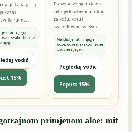
Proizvod za njegu kada
 njegu kada je cilj
želiš jednostavniju rutinu
a koža i
za kožu, kosu ili
avnija rutina.
svakodnevnu svježinu.
i je rutini njege,
kose ili svakodnevne
Najbliži je rutini njege,
e njege.
kože, kose ili svakodnevne
osobne njege.
ledaj vodič
Pogledaj vodič
pust 15%
Popust 15%
ugotrajnom primjenom aloe: mit