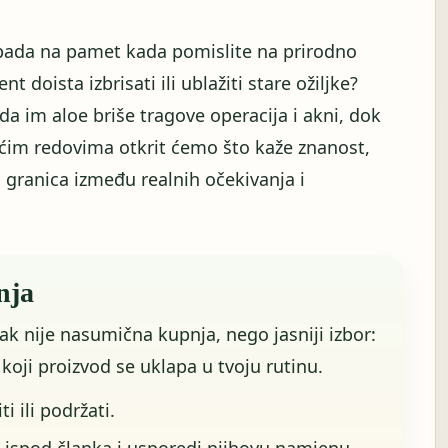
 pada na pamet kada pomislite na prirodno
t doista izbrisati ili ublažiti stare ožiljke?
 da im aloe briše tragove operacija i akni, dok
dećim redovima otkrit ćemo što kaže znanost,
ži granica između realnih očekivanja i
nja
rak nije nasumična kupnja, nego jasniji izbor:
i koji proizvod se uklapa u tvoju rutinu.
iti ili podržati.
 ispod članka i usporedi njihovu namjenu.