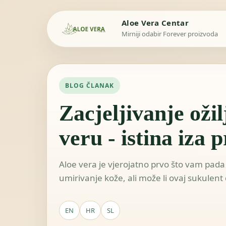
Aloe Vera Centar
Mirniji odabir Forever proizvoda
BLOG ČLANAK
Zacjeljivanje oži
veru - istina iza 
Aloe vera je vjerojatno prvo što vam pad
umirivanje kože, ali može li ovaj sukulent do
EN
HR
SL