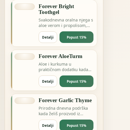
Forever Bright
Toothgel
Svakodnevna oralna njega s
aloe verom i propolisom,
bez nepotrebnog
kompliciranja.
Detalji
Popust 15%
Forever AloeTurm
Aloe i kurkuma u
praktičnom dodatku kada
želiš podršku probavi,
zglobovima ili dnevnoj
Detalji
Popust 15%
ravnoteži.
Forever Garlic Thyme
Prirodna dnevna podrška
kada želiš proizvod iz
pčelinje ili biljne linije za
energiju i otpornost.
Detalji
Popust 15%