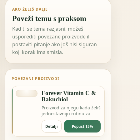
AKO ŽELIŠ DALJE
Poveži temu s praksom
Kad ti se tema razjasni, možeš
usporediti povezane proizvode ili
postaviti pitanje ako još nisi siguran
koji korak ima smisla.
POVEZANI PROIZVODI
Forever Vitamin C &
Bakuchiol
Proizvod za njegu kada želiš
jednostavniju rutinu za
kožu, kosu ili svakodnevnu
svježinu.
Detalji
Popust 15%