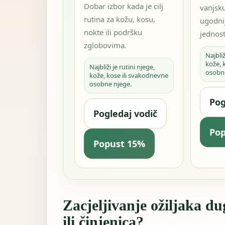
Dobar izbor kada je cilj
vanjsku
rutina za kožu, kosu,
ugodnij
nokte ili podršku
jednost
zglobovima.
Najbliž
kože, 
Najbliži je rutini njege,
osobn
kože, kose ili svakodnevne
osobne njege.
Pog
Pogledaj vodič
Po
Popust 15%
Zacjeljivanje ožiljaka d
ili činjenica?