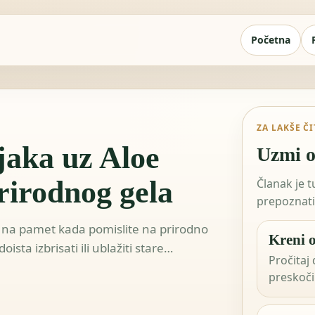
Početna
ZA LAKŠE Č
ljaka uz Aloe
Uzmi o
prirodnog gela
Članak je 
prepoznati 
a na pamet kada pomislite na prirodno
Kreni o
ista izbrisati ili ublažiti stare…
Pročitaj 
preskoči 