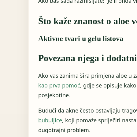
Ako baš sada razmišljate: “Je li onda vr
Što kaže znanost o aloe ve
Aktivne tvari u gelu listova
Povezana njega i dodatni
Ako vas zanima šira primjena aloe u za
kao prva pomoć
, gdje se opisuje kak
posjekotine.
Budući da akne često ostavljaju tragov
bubuljice
, koji pomaže spriječiti nast
dugotrajni problem.