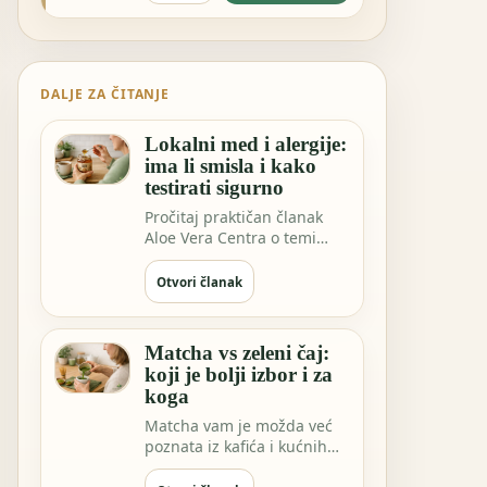
DALJE ZA ČITANJE
Lokalni med i alergije:
ima li smisla i kako
testirati sigurno
Pročitaj praktičan članak
Aloe Vera Centra o temi
Lokalni med i alergije: ima li
smisla…
Otvori članak
Matcha vs zeleni čaj:
koji je bolji izbor i za
koga
Matcha vam je možda već
poznata iz kafića i kućnih
rituala. Ali EGCG ekstrakt