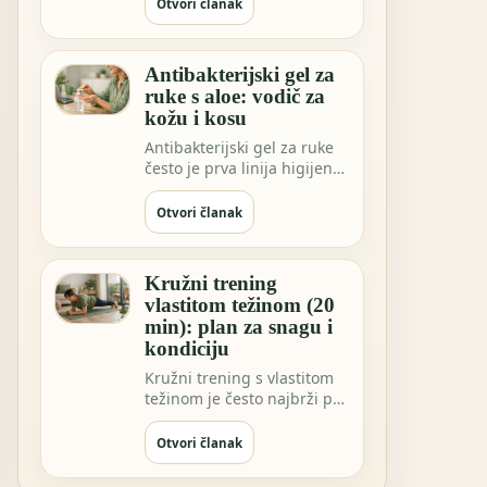
sve češće…
Otvori članak
Antibakterijski gel za
ruke s aloe: vodič za
kožu i kosu
Antibakterijski gel za ruke
često je prva linija higijene
kada niste blizu vode.
Možda …
Otvori članak
Kružni trening
vlastitom težinom (20
min): plan za snagu i
kondiciju
Kružni trening s vlastitom
težinom je često najbrži put
do osjećaja “napravio sam
nešto…
Otvori članak